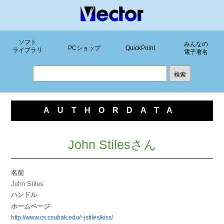
ソフト
みんなの
PCショップ
QuickPoint
ライブラリ
電子署名
AUTHORDATA
John Stilesさん
名前
John Stiles
ハンドル
ホームページ
http://www.cs.csubak.edu/~jstiles/kiss/