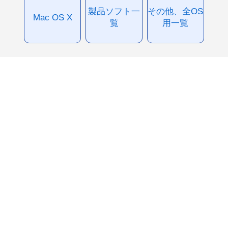
製品ソフト一
その他、全OS
Mac OS X
覧
用一覧