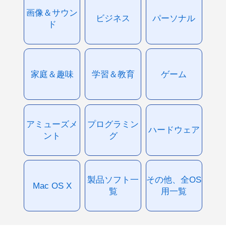
画像＆サウン
ビジネス
パーソナル
ド
家庭＆趣味
学習＆教育
ゲーム
アミューズメ
プログラミン
ハードウェア
ント
グ
製品ソフト一
その他、全OS
Mac OS X
覧
用一覧