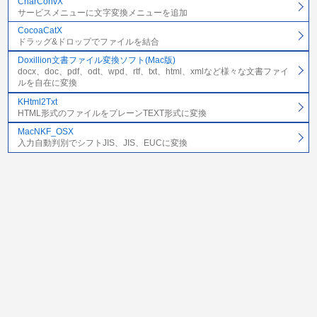
CharConvX
サービスメニューに文字変換メニューを追加
CocoaCatX
ドラッグ&ドロップでファイルを結合
Doxillion文書ファイル変換ソフト(Mac版)
docx、doc、pdf、odt、wpd、rtf、txt、html、xmlなど様々な文書ファイ
ルを自在に変換
KHtml2Txt
HTML形式のファイルをプレーンTEXT形式に変換
MacNKF_OSX
入力自動判別でシフトJIS、JIS、EUCに変換