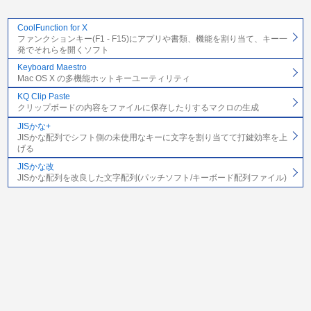
CoolFunction for X
ファンクションキー(F1 - F15)にアプリや書類、機能を割り当て、キー一
発でそれらを開くソフト
Keyboard Maestro
Mac OS X の多機能ホットキーユーティリティ
KQ Clip Paste
クリップボードの内容をファイルに保存したりするマクロの生成
JISかな+
JISかな配列でシフト側の未使用なキーに文字を割り当てて打鍵効率を上
げる
JISかな改
JISかな配列を改良した文字配列(パッチソフト/キーボード配列ファイル)