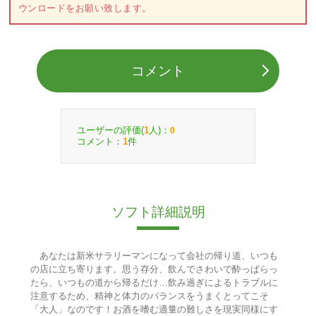
ウンロードをお願い致します。
コメント
ユーザーの評価(
人)：
1
0
コメント：
件
1
ソフト詳細説明
あなたは新米サラリーマンになって会社の帰り道、いつも
の店に立ち寄ります。思う存分、飲んでさわいで酔っぱらっ
たら、いつもの道から帰るだけ…飲み過ぎによるトラブルに
注意するため、精神と体力のバランスをうまくとってこそ
「大人」なのです！お酒を嗜む適量の難しさを現実同様にす