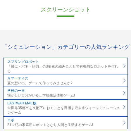
スクリーンショット
「シミュレーション」カテゴリーの人気ランキング
スプリングロボット
「質点・バネ・筋肉」の3要素の組み合わせで有機的なロボットを作れ
る
サマーデイズ
夏の想い出、ゲームで作ってみませんか?
学校の一日
懐かしい自分がいる…学校生活体験ゲーム!
LASTWAR MAC版
全世界35都市を支配下におくことを目指す近未来ウォーシミュレーショ
ンゲーム
ロボ
21世紀の家庭用ロボットとなり人間と生活するゲーム!