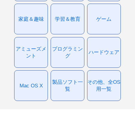
家庭＆趣味
学習＆教育
ゲーム
アミューズメ
プログラミン
ハードウェア
ント
グ
製品ソフト一
その他、全OS
Mac OS X
覧
用一覧