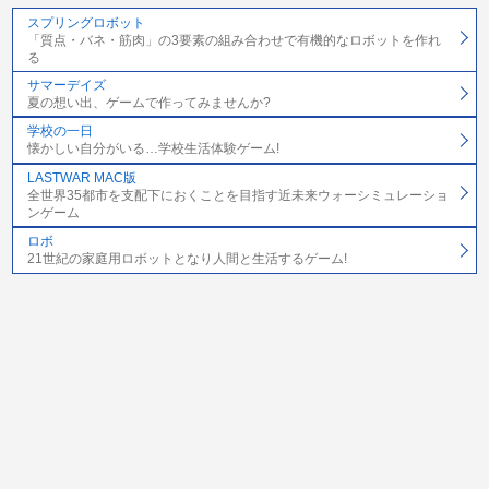
スプリングロボット
「質点・バネ・筋肉」の3要素の組み合わせで有機的なロボットを作れ
る
サマーデイズ
夏の想い出、ゲームで作ってみませんか?
学校の一日
懐かしい自分がいる…学校生活体験ゲーム!
LASTWAR MAC版
全世界35都市を支配下におくことを目指す近未来ウォーシミュレーショ
ンゲーム
ロボ
21世紀の家庭用ロボットとなり人間と生活するゲーム!