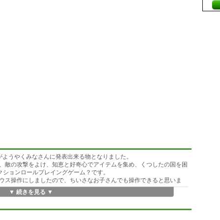
たがようやくみなさんに発表出来る物となりました。
、敵の攻撃をよけ、知恵と好奇心でアイテムを集め、くつしたの国を困
アクションロールプレイングゲーム？です。
ウス操作にしましたので、ちいさなお子さんでも操作できると思いま
▼ 続きを見る ▼
★☆★☆★☆★
年生...