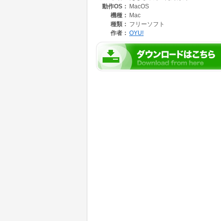
動作OS：
MacOS
でもちょっとおぎょうぎがわるくって、時々ね
す。
機種：
Mac
そんなある夜、ふとだれかがよんでいる声に
種類：
フリーソフト
すてていたくつしたの"クー"でした。
作者：
OYU!
えもちゃんはクーといっしょに、くつしたの国へと