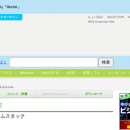
「Vector」
ベクターサイン
ちょい読み!
SELECTION
V
NGS Corporate Site
ド！
イブラリ
Windows
Mac(OS X)
全OS
新着ソフト
ランキング
えもちゃん
コメント・評価
スクリーンショット
ダウンロード
2
ームスタック