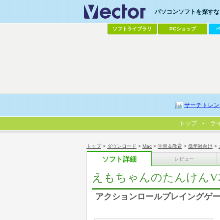
パソコンソフトを探すなら
ソフトライブラリ
PCショップ
サーチトレン
トップ
ラ
トップ
>
ダウンロード
>
Mac
>
学習＆教育
>
低年齢向け
>
ソフト詳細
レビュー
えもちゃんのたんけんV
アクションロールプレイングゲ