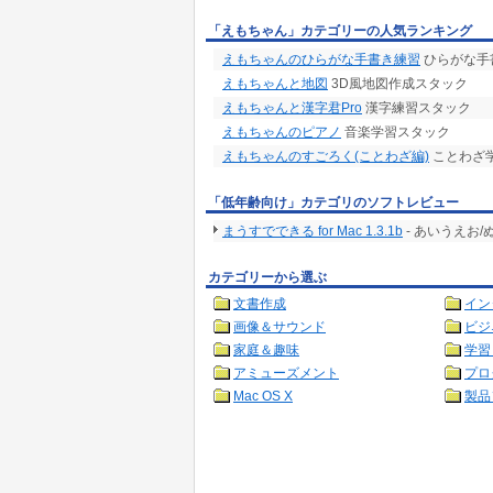
「えもちゃん」カテゴリーの人気ランキング
えもちゃんのひらがな手書き練習
ひらがな手
えもちゃんと地図
3D風地図作成スタック
えもちゃんと漢字君Pro
漢字練習スタック
えもちゃんのピアノ
音楽学習スタック
えもちゃんのすごろく(ことわざ編)
ことわざ
「低年齢向け」カテゴリのソフトレビュー
まうすでできる for Mac 1.3.1b
- あいうえお
カテゴリーから選ぶ
文書作成
イン
画像＆サウンド
ビジ
家庭＆趣味
学習
アミューズメント
プロ
Mac OS X
製品