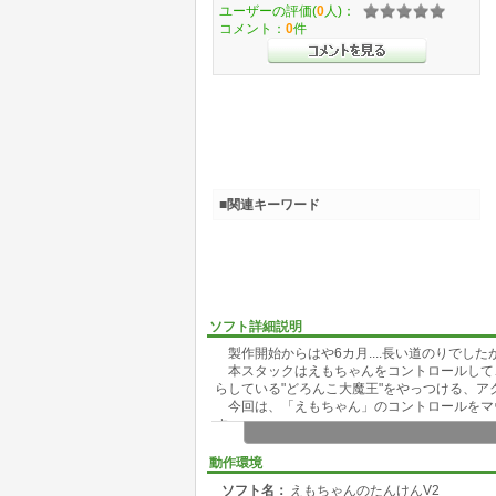
ユーザーの評価(
0
人)：
コメント：
0
件
■関連キーワード
ソフト詳細説明
製作開始からはや6カ月....長い道のりでし
本スタックはえもちゃんをコントロールして
らしている"どろんこ大魔王"をやっつける、
今回は、「えもちゃん」のコントロールをマ
す。
☆★☆★☆★☆★☆★ ものがたり ☆★☆
動作環境
ソフト名：
えもちゃんのたんけんV2
えもちゃんはどんどん大きくなって、もう小学5