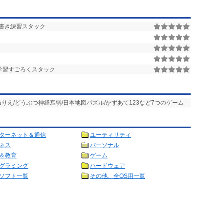
書き練習スタック
学習すごろくスタック
/ぬりえ/どうぶつ神経衰弱/日本地図パズル/かずあて123など7つのゲーム
ターネット＆通信
ユーティリティ
ネス
パーソナル
＆教育
ゲーム
グラミング
ハードウェア
ソフト一覧
その他、全OS用一覧