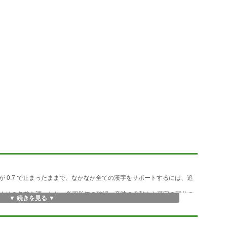
0.7 で止まったままで、なかなか全ての漢字をサポートするには、追
くりの名前を調べたり、学習学年の確認、意味の推敲やら漢字の部分の
▼ 続きを見る ▼
習う簡単な漢字ほど、漢字を構成部分で分けるのが難しくなってしまい
らがな練習」みたいに、漢字を手書きで認識できたらどうだろう...と