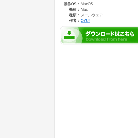
動作OS：
MacOS
思って作り始めたのが この「えもちゃんと漢字
移動して構成部分のボタンを組み合わせる方式
機種：
Mac
あったりした点も不満でした。
種類：
メールウェア
この点は、タブパネル方式である程度解決し
作者：
OYU!
目で漢字の構成部分を探すのも大変です。
今回取り入れたのは、手書きで入力された構
時間がかかりますが、探す手間が省けます。
認識アルゴリズムも、「えもちゃんのひらが
が、データーベースと一致しないと、ちゃんと
価できるので元のデーター例を数多く入力する