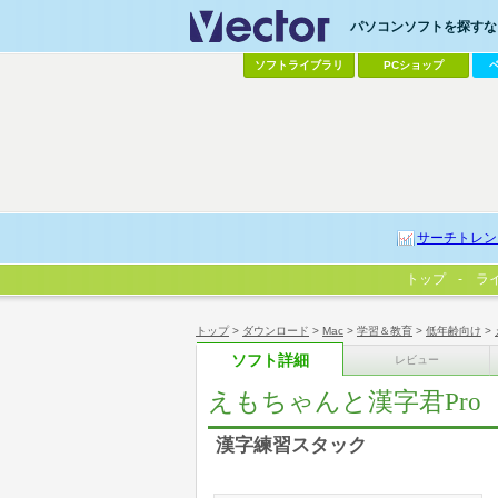
パソコンソフトを探すなら
ソフトライブラリ
PCショップ
サーチトレン
トップ
ラ
トップ
>
ダウンロード
>
Mac
>
学習＆教育
>
低年齢向け
>
ソフト詳細
レビュー
えもちゃんと漢字君Pro
漢字練習スタック