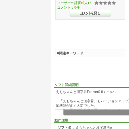
ユーザーの評価(
0
人)：
コメント：
0
件
■関連キーワード
ソフト詳細説明
えもちゃんと漢字君Pro ver0.8 について
「えもちゃんと漢字君」もバージョンアップが 
加機能が多く大変でした。
小学生用の漢字辞典を調べながら、へんやつ
構成をチェックしたりしてると、小学１年生で
ます。
動作環境
ソフト名：
えもちゃんと漢字君Pro
そこで、発想の転換をして 「えもちゃんのひ