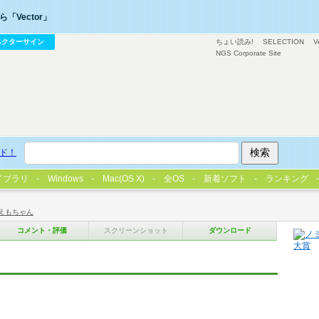
「Vector」
ベクターサイン
ちょい読み!
SELECTION
V
NGS Corporate Site
ド！
イブラリ
Windows
Mac(OS X)
全OS
新着ソフト
ランキング
えもちゃん
コメント・評価
スクリーンショット
ダウンロード