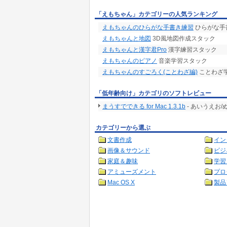
「えもちゃん」カテゴリーの人気ランキング
えもちゃんのひらがな手書き練習
ひらがな手
えもちゃんと地図
3D風地図作成スタック
えもちゃんと漢字君Pro
漢字練習スタック
えもちゃんのピアノ
音楽学習スタック
えもちゃんのすごろく(ことわざ編)
ことわざ
「低年齢向け」カテゴリのソフトレビュー
まうすでできる for Mac 1.3.1b
- あいうえお
カテゴリーから選ぶ
文書作成
イン
画像＆サウンド
ビジ
家庭＆趣味
学習
アミューズメント
プロ
Mac OS X
製品