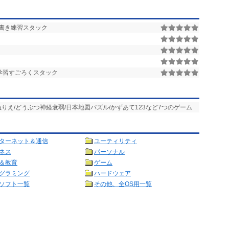
書き練習スタック
学習すごろくスタック
/ぬりえ/どうぶつ神経衰弱/日本地図パズル/かずあて123など7つのゲーム
ターネット＆通信
ユーティリティ
ネス
パーソナル
＆教育
ゲーム
グラミング
ハードウェア
ソフト一覧
その他、全OS用一覧