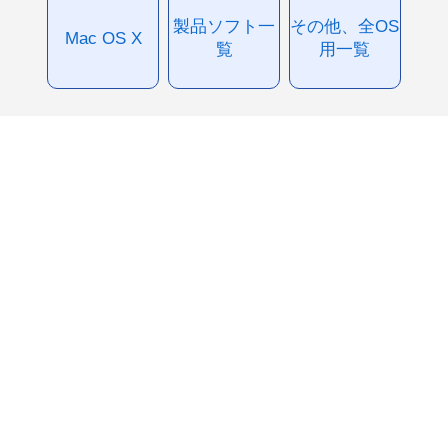
製品ソフト一
その他、全OS
Mac OS X
覧
用一覧