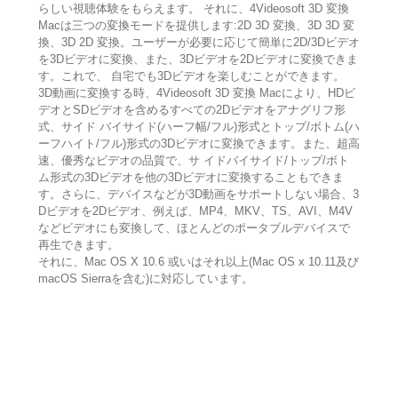
らしい視聴体験をもらえます。 それに、4Videosoft 3D 変換
Macは三つの変換モードを提供します:2D 3D 変換、3D 3D 変
換、3D 2D 変換。ユーザーが必要に応じて簡単に2D/3Dビデオ
を3Dビデオに変換、また、3Dビデオを2Dビデオに変換できま
す。これで、 自宅でも3Dビデオを楽しむことができます。
3D動画に変換する時、4Videosoft 3D 変換 Macにより、HDビ
デオとSDビデオを含めるすべての2Dビデオをアナグリフ形
式、サイド バイサイド(ハーフ幅/フル)形式とトップ/ボトム(ハ
ーフハイト/フル)形式の3Dビデオに変換できます。また、超高
速、優秀なビデオの品質で、サ イドバイサイド/トップ/ボト
ム形式の3Dビデオを他の3Dビデオに変換することもできま
す。さらに、デバイスなどが3D動画をサポートしない場合、3
Dビデオを2Dビデオ、例えば、MP4、MKV、TS、AVI、M4V
などビデオにも変換して、ほとんどのポータブルデバイスで
再生できます。
それに、Mac OS X 10.6 或いはそれ以上(Mac OS x 10.11及び
macOS Sierraを含む)に対応しています。