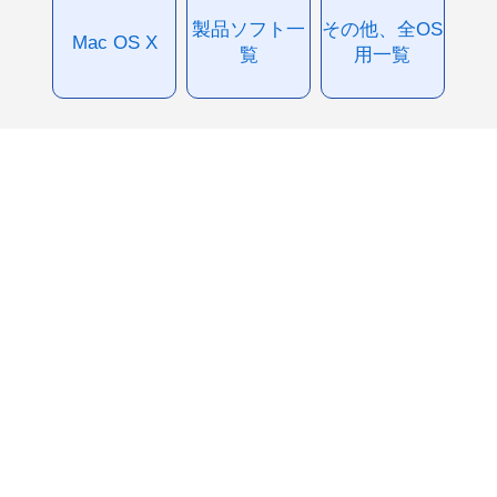
製品ソフト一
その他、全OS
Mac OS X
覧
用一覧