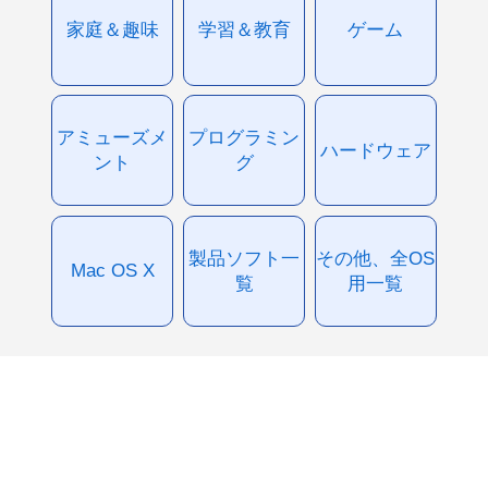
家庭＆趣味
学習＆教育
ゲーム
アミューズメ
プログラミン
ハードウェア
ント
グ
製品ソフト一
その他、全OS
Mac OS X
覧
用一覧