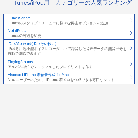
「iTunes/iPod用」カテゴリーの人気ランキング
iTunesScripts
iTunesのスクリプトメニューに様々な再生オプションを追加
MetalPeach
iTunesの外観を変更
iTalkAfterward(iTalkその後に)
iPod専用超小型ボイスレコーダiTalkで録音した音声データの無音部分を
自動で削除できます
PlayingAlbums
アルバム単位でシャッフルしたプレイリストを作る
Aiseesoft iPhone 着信音作成 for Mac
Mac ユーザーのため、 iPhone 着メロを作成できる専門なソフト