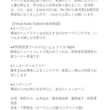
ドラジオ放送局は多々あれど、老舗らしく、他局とはちょい
と趣の異なる、手の込んだ企画を取り揃えました。出演者
は、りな・あみ・まゆみの3人組。No.18から毎月第1金曜日定
期放送になりましたので、これからも宜しくお願いします。
【Virtual Audio Stationの基本構成】
●オープニング
番組のヘッドラインをお伝えするのがオープニングです。い
つもネタ探しが大変です。
●村田貴世彦ワールド/ないよぉ ナイヨ Night!
軽快なショートコントで笑わせてくれる、村田貴世彦脚本の
新コーナー登場です。
●ミニオーディオドラマ
藤本まゆみ脚本によるミニドラマ。毎度ぶっ飛んだ内容でお
送りします。
●エンディング
番組からのお知らせを中心に、あなたへメッセージ。
出演：和田カヨ・山本あみ・藤本真由美・服部綾子・村田貴
世彦
音楽：下野龍志（オープニング曲/エンディング曲）