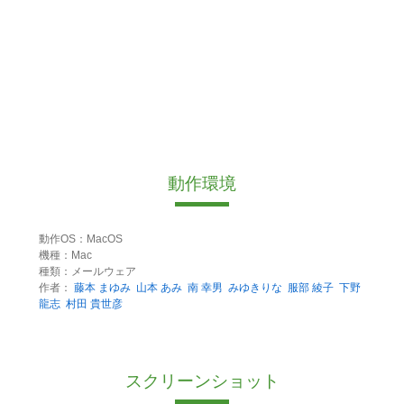
動作環境
動作OS：MacOS
機種：Mac
種類：メールウェア
作者：
藤本 まゆみ
山本 あみ
南 幸男
みゆきりな
服部 綾子
下野
龍志
村田 貴世彦
スクリーンショット