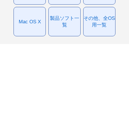
製品ソフト一
その他、全OS
Mac OS X
覧
用一覧