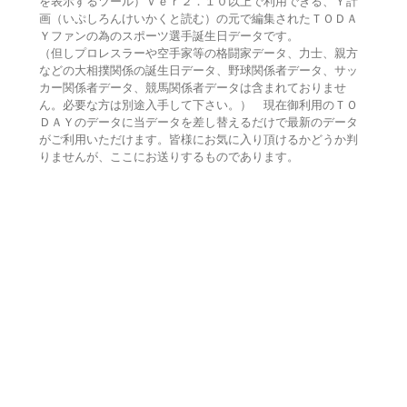
を表示するツール）Ｖｅｒ２．１０以上で利用できる、Ｙ計
画（いぷしろんけいかくと読む）の元で編集されたＴＯＤＡ
Ｙファンの為のスポーツ選手誕生日データです。
（但しプロレスラーや空手家等の格闘家データ、力士、親方
などの大相撲関係の誕生日データ、野球関係者データ、サッ
カー関係者データ、競馬関係者データは含まれておりませ
ん。必要な方は別途入手して下さい。） 現在御利用のＴＯ
ＤＡＹのデータに当データを差し替えるだけで最新のデータ
がご利用いただけます。皆様にお気に入り頂けるかどうか判
りませんが、ここにお送りするものであります。