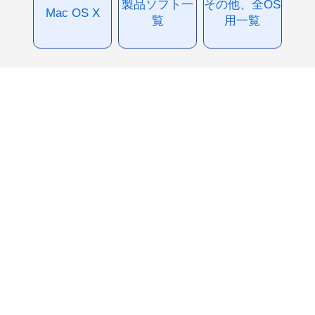
製品ソフト一
その他、全OS
Mac OS X
覧
用一覧