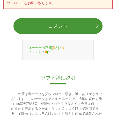
ウンロードをお願い致します。
コメント
ユーザーの評価(
人)：
0
0
コメント：
件
0
ソフト詳細説明
この度は当データをダウンロード頂き、誠にありがとうご
ざいます。このデータはアスキーネットでご活躍の森佳史氏
（pcs30807/ASC）が製作されたＴＯＤＡＹ（今日は何
の日かを表示するツール）Ｖｅｒ２．１０以上で利用でき
る、Ｙ計画（いぷしろんけいかくと読む）の元で編集された