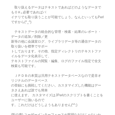
取り扱えるデータはテキストであればどのようなデータで
もＯＫ｡必要であればバ
イナリでも取り扱うことが可能でしょう。なんといってもPerl
ですから(^_^)
テキストデータの統合的な管理・検索・結果のレポート・
データの追加／削除／更
新等の他に会議室ログ、ライブラリデータ等の通信データの
取り扱いを標準でサポー
トしております。その他、指定ディレクトリのテキストファ
イルをデータ化表示して、
テキストファイルの閲覧・編集、ログのファイル指定で全文
検索も可能です。
ＪＰＤＢの本質は汎用テキストデータベースなので是非オ
リジナルのデータベース
の登録にも挑戦してください。カスタマイズした機能はデー
タさえあれば誰でも簡単
に使えます。 カスタマイズはJPerlのスクリプトを書くことを
ユーザーに強いるので
す。これだけはどうしようもありません(^^;)
(影の声) ユーザーインターフェースが貧弱なだけじゃないか