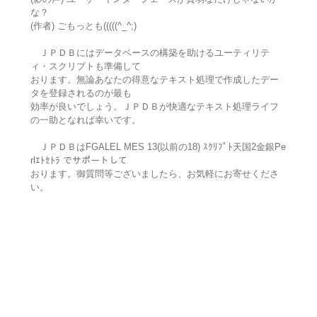
な？
(作者) ごもっとも(((((^_^;)
ＪＰＤＢにはデータベースの構築を助けるユーティリテ
ィ・スクリプトも準備して
おります。無論あなたの得意なテキスト処理で作成したデー
タを登録されるのが最も
効率が良いでしょう。ＪＰＤＢが快適なテキスト処理ライフ
の一助となれば幸いです。
ＪＰＤＢはFGALEL MES 13(以前の18) ｽｸﾘﾌﾟﾄ天国2金銀Pe
rlｴﾄｾﾄﾗ でサポートして
おります。御質問等ございましたら、お気軽にお寄せくださ
い。