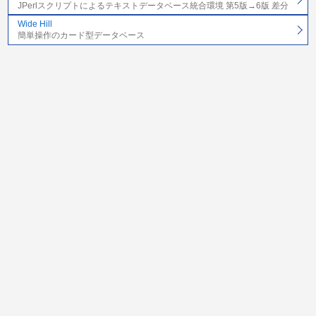
JPerlスクリプトによるテキストデータベース統合環境 第5版→6版 差分
Wide Hill
簡単操作のカード型データベース