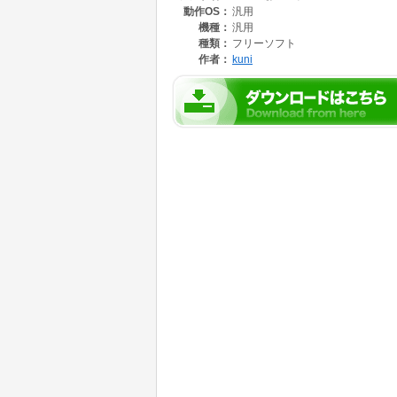
動作OS：
汎用
機種：
汎用
種類：
フリーソフト
作者：
kuni