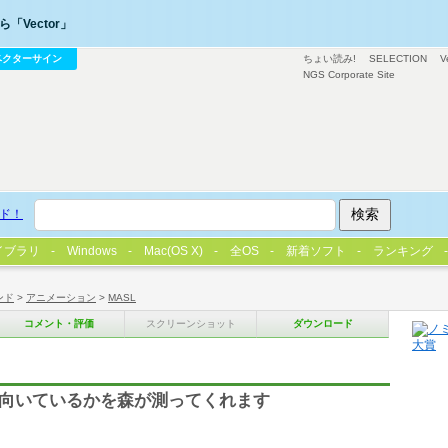
「Vector」
ベクターサイン
ちょい読み!
SELECTION
V
NGS Corporate Site
ド！
イブラリ
Windows
Mac(OS X)
全OS
新着ソフト
ランキング
ンド
>
アニメーション
>
MASL
コメント・評価
スクリーンショット
ダウンロード
Lに向いているかを森が測ってくれます