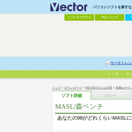
パソコンソフトを探すなら
ソフトライブラリ
PCショップ
サーチトレン
トップ
ラ
トップ
>
ダウンロード
>
MS-DOSまたは汎用
>
画像＆サウ
ソフト詳細
レビュー
MASL/森ベンチ
あなたの98がどれくらいMAS