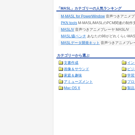
「MASL」カテゴリーの人気ランキング
M-MASL for PowerWindow
音声つきアニメプレーヤ
PKN tools
M-MASL/MASLのPCM関連の制
MASL/V
音声つきアニメプレーヤ MASL/V
MASL/森ベンチ
あなたの98がどれくらいMA
MASLデータ開発キット
音声つきアニメプレー
カテゴリーから選ぶ
文書作成
イン
画像＆サウンド
ビジ
家庭＆趣味
学習
アミューズメント
プロ
Mac OS X
製品