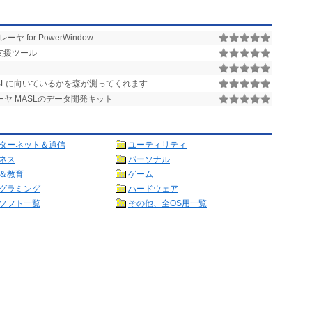
 for PowerWindow
作支援ツール
SLに向いているかを森が測ってくれます
ヤ MASLのデータ開発キット
ターネット＆通信
ユーティリティ
ネス
パーソナル
＆教育
ゲーム
グラミング
ハードウェア
ソフト一覧
その他、全OS用一覧