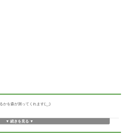
を森が測ってくれます(;_;)
▼ 続きを見る ▼
。（絶対に無いけど(^^;）
ｘ枚」とかいうデータが載ったり、
けっこう激しく動くから、森がｘｘ枚
会話をしたりとか。