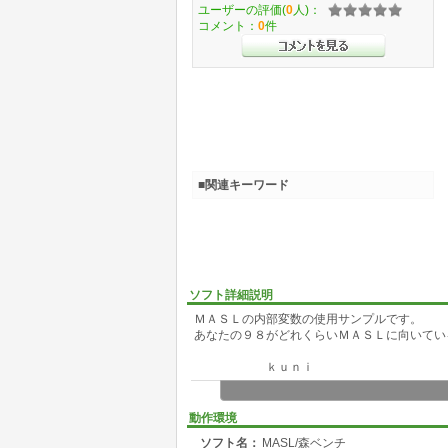
ユーザーの評価(
0
人)：
コメント：
0
件
■関連キーワード
ソフト詳細説明
ＭＡＳＬの内部変数の使用サンプルです。
あなたの９８がどれくらいＭＡＳＬに向いているか
ｋｕｎｉ
こういうベンチマークが一般化したら嫌ですね…
新型の９８が出るとコンピュータ誌に「森：ｘ
動作環境
新しいゲームが出ると「あのゲーム、キャラが
ソフト名：
MASL/森ベンチ
以上のマシンじゃないと辛いかもね」みたいな