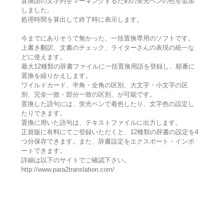
置換語の文字列をマーキングするための蛍光ペンの色を追加
しました。
処理時間を算出して終了時に表示します。
今までにありそうで無かった、一括置換専用のソフトです。
上書き翻訳、文書のチェック、ライターさんの表現の統一な
どに使えます。
最大12種類の辞書ファイルに一括置換用語を登録し、順番に
置換を繰りかえします。
ワイルドカード、半角・全角の区別、大文字・小文字の区
別、完全一致・部分一致の区別、が可能です。
置換した語句には、蛍光ペンで着色したり、文字色の設定し
たりできます。
置換に用いた語句は、テキストファイルに出力します。
正規版に有料にてご登録いただくと、12種類の辞書の設定を4
つ分保存できます。また、辞書設定をエクスポート・インポ
ートできます。
詳細は以下のサイトでご確認下さい。
http://www.para2translation.com/