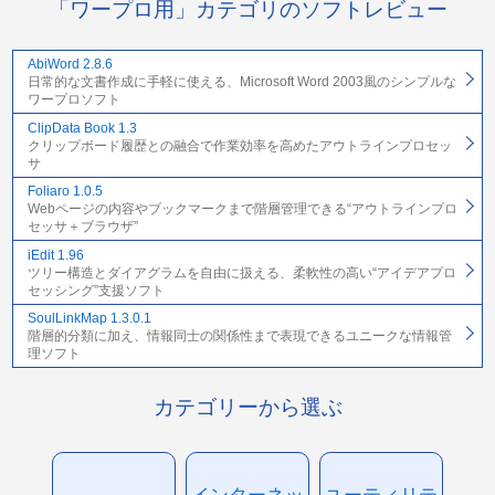
「ワープロ用」カテゴリのソフトレビュー
AbiWord 2.8.6
日常的な文書作成に手軽に使える、Microsoft Word 2003風のシンプルな
ワープロソフト
ClipData Book 1.3
クリップボード履歴との融合で作業効率を高めたアウトラインプロセッ
サ
Foliaro 1.0.5
Webページの内容やブックマークまで階層管理できる“アウトラインプロ
セッサ＋ブラウザ”
iEdit 1.96
ツリー構造とダイアグラムを自由に扱える、柔軟性の高い“アイデアプロ
セッシング”支援ソフト
SoulLinkMap 1.3.0.1
階層的分類に加え、情報同士の関係性まで表現できるユニークな情報管
理ソフト
カテゴリーから選ぶ
インターネッ
ユーティリテ