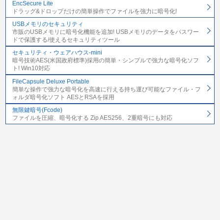
EncSecure Lite
ドラッグ&ドロップだけの簡単操作でファイルを強力に暗号化!
USBメモリのセキュリティ
市販のUSBメモリに暗号化機能を追加! USBメモリのデータをパスワー
ドで保護する/使えるセキュリティツール
セキュリティ・ウェアハウス-mini
暗号技術AES(米国政府標準)採用の簡単・シンプルで強力な暗号化ソフ
ト! Win10対応
FileCapsule Deluxe Portable
簡単な操作で強力な暗号化を高速に行える持ち運び可能なファイル・フ
ォルダ暗号化ソフト AESとRSAを採用
無限鍵暗号(Fcode)
ファイルを圧縮、暗号化する Zip AES256、2重暗号にも対応