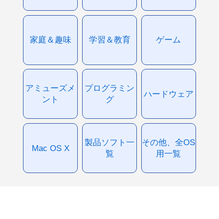
家庭＆趣味
学習＆教育
ゲーム
アミューズメ
プログラミン
ハードウェア
ント
グ
製品ソフト一
その他、全OS
Mac OS X
覧
用一覧