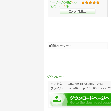
ユーザーの評価(
5
人)：
コメント：
3
件
■関連キーワード
ダウンロード
ソフト名：
Change Timestamp
0.93
ファイル：
ctime093.zip / 138,608Bytes / 2