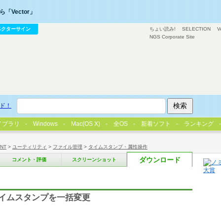
「Vector」
ベクターサイン
ちょい読み!
SELECTION
V
NGS Corporate Site
ド！
イブラリ
Windows
Mac(OS X)
全OS
新着ソフト
ランキング
/NT
>
ユーティリティ
>
ファイル管理
>
タイムスタンプ・属性操作
ダウンロード
コメント・評価
スクリーンショット
イムスタンプを一括変更