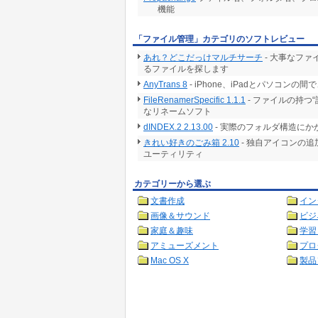
機能
「ファイル管理」カテゴリのソフトレビュー
あれ？どこだっけマルチサーチ
- 大事なフ
るファイルを探します
AnyTrans 8
- iPhone、iPadとパソコ
FileRenamerSpecific 1.1.1
- ファイルの持つ
なリネームソフト
dINDEX.2 2.13.00
- 実際のフォルダ構造に
きれい好きのごみ箱 2.10
- 独自アイコンの
ユーティリティ
カテゴリーから選ぶ
文書作成
イン
画像＆サウンド
ビジ
家庭＆趣味
学習
アミューズメント
プロ
Mac OS X
製品