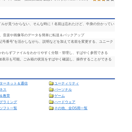
ァイルが見つからない、そんな時に！名前は忘れたけど、中身の分かってい
ンの間で、音楽や画像等のデータを簡単に転送＆バックアップ
“記号番号”を活かしながら、説明などを加えて名前を変更する、ユニーク
かかわらずファイルをわかりやすく分類・管理し、すばやく参照できる
追加表示も可能。ごみ箱の状況をすばやく確認し、操作することができる
ターネット＆通信
ユーティリティ
ネス
パーソナル
＆教育
ゲーム
グラミング
ハードウェア
ソフト一覧
その他、全OS用一覧