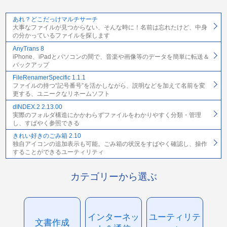
あれ？どこだっけマルチサーチ
大事なファイルが見つからない、そんな時に！名前は忘れたけど、中身
の分かっているファイルを探します
AnyTrans 8
iPhone、iPadとパソコンの間で、音楽や画像等のデータを簡単に転送＆
バックアップ
FileRenamerSpecific 1.1.1
ファイルの持つ“記号番号”を活かしながら、説明などを加えて名前を変
更する、ユニークなリネームソフト
dINDEX.2 2.13.00
実際のフォルダ構造にかかわらずファイルをわかりやすく分類・管理
し、すばやく参照できる
きれい好きのごみ箱 2.10
独自アイコンの追加表示も可能。ごみ箱の状況をすばやく確認し、操作
することができるユーティリティ
カテゴリーから選ぶ
インターネッ
ユーティリテ
文書作成