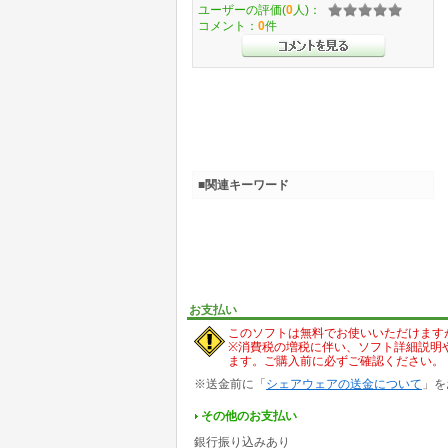
ユーザーの評価(
0
人)：
コメント：
0
件
■関連キーワード
お支払い
このソフトは無料でお使いいただけます
※消費税の増税に伴い、ソフト詳細説明
ます。ご購入前に必ずご確認ください。
※送金前に「
シェアウェアの送金について
」を
その他のお支払い
銀行振り込みあり