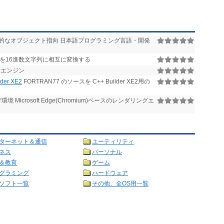
的なオブジェクト指向 日本語プログラミング言語・開発
を16進数文字列に相互に変換する
トエンジン
lder XE2
FORTRAN77 のソースを C++ Builder XE2用の
Microsoft Edge(Chromium)ベースのレンダリングエ
ターネット＆通信
ユーティリティ
ネス
パーソナル
＆教育
ゲーム
グラミング
ハードウェア
ソフト一覧
その他、全OS用一覧