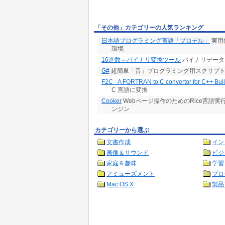
「その他」カテゴリーの人気ランキング
日本語プログラミング言語「プロデル」
実用
環境
16進数⇔バイナリ変換ツール
バイナリデータ
G#
超簡単「音」プログラミング用スクリプ
F2C - A FORTRAN to C convertor for C++ Bui
C 言語に変換
Cooker
Webページ操作のためのRice言語実行環境 
ンジン
カテゴリーから選ぶ
文書作成
イン
画像＆サウンド
ビジ
家庭＆趣味
学習
アミューズメント
プロ
Mac OS X
製品