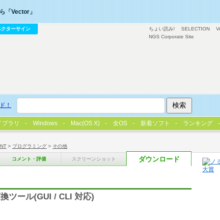
「Vector」
ベクターサイン
ちょい読み!
SELECTION
V
NGS Corporate Site
ド！
イブラリ
Windows
Mac(OS X)
全OS
新着ソフト
ランキング
/NT
>
プログラミング
>
その他
ダウンロード
コメント・評価
スクリーンショット
動変換ツール(GUI / CLI 対応)