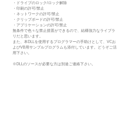
・ドライブのロック/ロック解除
・印刷の許可/禁止
・ネットワークの許可/禁止
・クリップボードの許可/禁止
・アプリケーションの許可/禁止
無条件で色々な禁止措置ができるので、結構強力なライブラ
リだと思います。
また、本DLLを使用するプログラマーの手助けとして、VCお
よびVB用サンプルプログラムも添付しています。どうぞご活
用下さい。
※DLLのソースが必要な方は別途ご連絡下さい。