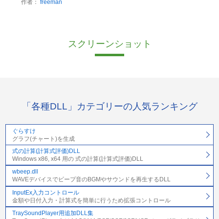
作者：
freeman
スクリーンショット
「各種DLL」カテゴリーの人気ランキング
ぐらすけ
グラフ(チャート)を生成
式の計算(計算式評価)DLL
Windows x86, x64 用の 式の計算(計算式評価)DLL
wbeep.dll
WAVEデバイスでビープ音のBGMやサウンドを再生するDLL
InputEx入力コントロール
金額や日付入力・計算式を簡単に行うため拡張コントロール
TraySoundPlayer用追加DLL集