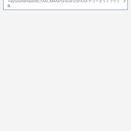
TraySoundPlayer向けAAC/M4A/PSF/GSF/2SF/USFデコーダライブラリ
集