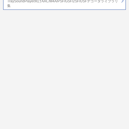
TraySoundPlayer向けAAC/M4A/PSF/GSF/2SF/USFデコーダライブラリ
集