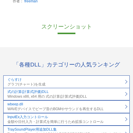
作者：
freeman
スクリーンショット
「各種DLL」カテゴリーの人気ランキング
ぐらすけ
グラフ(チャート)を生成
式の計算(計算式評価)DLL
Windows x86, x64 用の 式の計算(計算式評価)DLL
wbeep.dll
WAVEデバイスでビープ音のBGMやサウンドを再生するDLL
InputEx入力コントロール
金額や日付入力・計算式を簡単に行うため拡張コントロール
TraySoundPlayer用追加DLL集