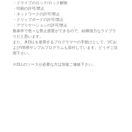
・ドライブのロック/ロック解除
・印刷の許可/禁止
・ネットワークの許可/禁止
・クリップボードの許可/禁止
・アプリケーションの許可/禁止
無条件で色々な禁止措置ができるので、結構強力なライブラ
リだと思います。
また、本DLLを使用するプログラマーの手助けとして、VCお
よびVB用サンプルプログラムも添付しています。どうぞご活
用下さい。
※DLLのソースが必要な方は別途ご連絡下さい。