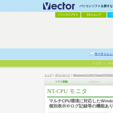
パソコンソフトを探すなら
ソフトライブラリ
PCショップ
サーチトレン
トップ
ラ
トップ
>
ダウンロード
>
Windows11/10/8/7/Vista/XP/2000
ソフト詳細
レビュー
NT-CPU モニタ
マルチCPU環境に対応したWind
個別表示やログ記録等の機能あ