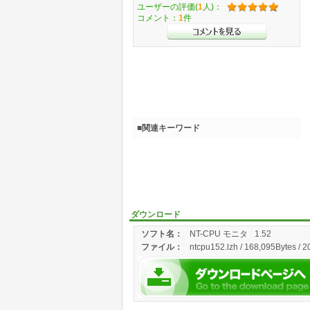
ユーザーの評価(
1
人)：
コメント：
1
件
■関連キーワード
ダウンロード
ソフト名：
NT-CPU モニタ
1.52
ファイル：
ntcpu152.lzh / 168,095Bytes / 