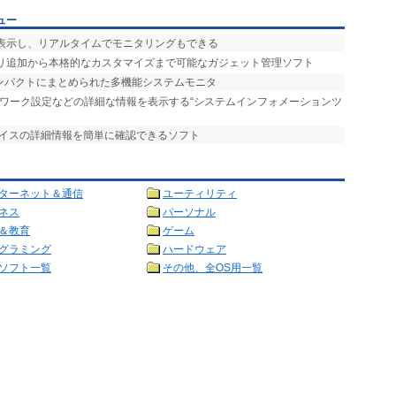
ュー
を表示し、リアルタイムでモニタリングもできる
サリ追加から本格的なカスタマイズまで可能なガジェット管理ソフト
コンパクトにまとめられた多機能システムモニタ
トワーク設定などの詳細な情報を表示する“システムインフォメーションツ
バイスの詳細情報を簡単に確認できるソフト
ターネット＆通信
ユーティリティ
ネス
パーソナル
＆教育
ゲーム
グラミング
ハードウェア
ソフト一覧
その他、全OS用一覧