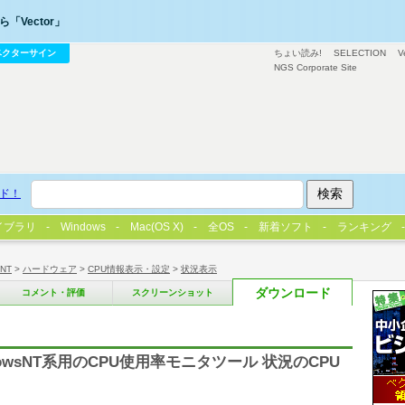
「Vector」
ベクターサイン
ちょい読み!
SELECTION
V
NGS Corporate Site
ド！
イブラリ
Windows
Mac(OS X)
全OS
新着ソフト
ランキング
/NT
>
ハードウェア
>
CPU情報表示・設定
>
状況表示
ダウンロード
コメント・評価
スクリーンショット
owsNT系用のCPU使用率モニタツール 状況のCPU
り