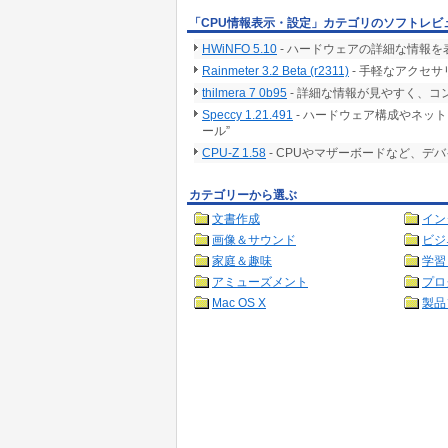
「CPU情報表示・設定」カテゴリのソフトレビ
HWiNFO 5.10
- ハードウェアの詳細な情報
Rainmeter 3.2 Beta (r2311)
- 手軽なアクセ
thilmera 7 0b95
- 詳細な情報が見やすく、
Speccy 1.21.491
- ハードウェア構成やネッ
ール”
CPU-Z 1.58
- CPUやマザーボードなど、デ
カテゴリーから選ぶ
文書作成
イン
画像＆サウンド
ビジ
家庭＆趣味
学習
アミューズメント
プロ
Mac OS X
製品