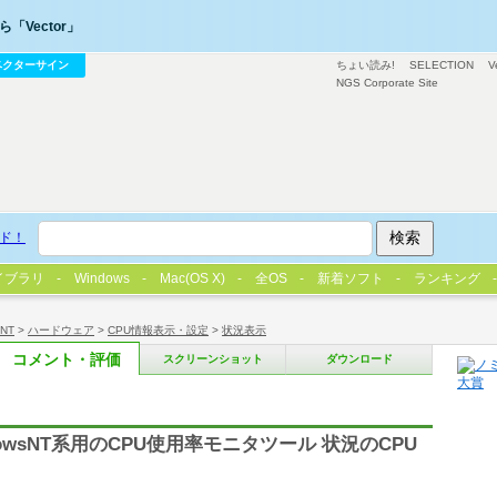
「Vector」
ベクターサイン
ちょい読み!
SELECTION
V
NGS Corporate Site
ド！
イブラリ
Windows
Mac(OS X)
全OS
新着ソフト
ランキング
/NT
>
ハードウェア
>
CPU情報表示・設定
>
状況表示
コメント・評価
スクリーンショット
ダウンロード
owsNT系用のCPU使用率モニタツール 状況のCPU
り