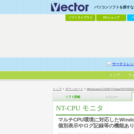
パソコンソフトを探すなら
ソフトライブラリ
PCショップ
サーチトレン
トップ
ラ
トップ
>
ダウンロード
>
Windows11/10/8/7/Vista/XP/2000
ソフト詳細
レビュー
NT-CPU モニタ
マルチCPU環境に対応したWind
個別表示やログ記録等の機能あ