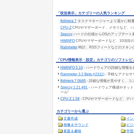
「状況表示」カテゴリーの人気ランキング
thilmera 7
タスクマネージャーより遥かに軽量
CPU-Z
CPUやマザーボード、メモリなど、
Speccy
ハードの仕様からOSのアップデート
HWiNFO
CPUやマザーボードなど、10項目
Rainmeter
時計、RSSフィードなどのスキン
「CPU情報表示・設定」カテゴリのソフトレビ
HWiNFO 5.10
- ハードウェアの詳細な情報
Rainmeter 3.2 Beta (r2311)
- 手軽なアクセ
thilmera 7 0b95
- 詳細な情報が見やすく、
Speccy 1.21.491
- ハードウェア構成やネッ
ール”
CPU-Z 1.58
- CPUやマザーボードなど、デ
カテゴリーから選ぶ
文書作成
イン
画像＆サウンド
ビジ
家庭＆趣味
学習