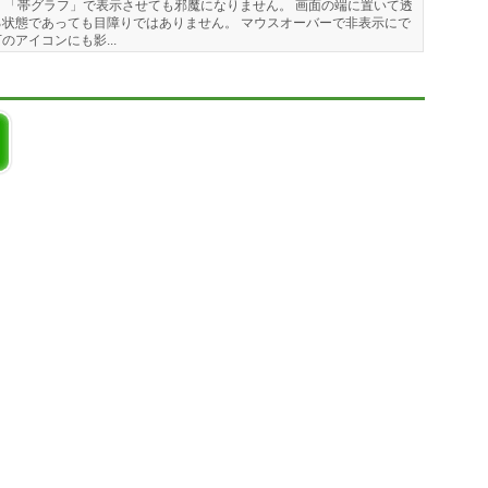
」「帯グラフ」で表示させても邪魔になりません。 画面の端に置いて透
状態であっても目障りではありません。 マウスオーバーで非表示にで
アイコンにも影...