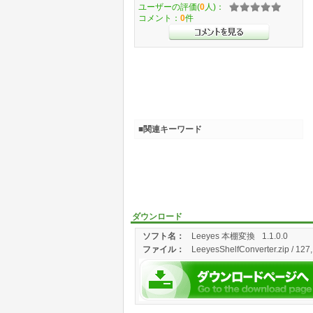
ユーザーの評価(
0
人)：
コメント：
0
件
■関連キーワード
ダウンロード
ソフト名：
Leeyes 本棚変換
1.1.0.0
ファイル：
LeeyesShelfConverter.zip / 127