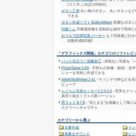
(コミポ,こみぽ,comipo)」
ボタン工房
丸い角のボタン、丸いボタンなどW
できる
ボタン作成ソフト ButtonMaker
美麗なボタン
印鑑くん
印鑑風画像を直観的な操作で簡単に
おうちで証明写真メーカー
もう写真屋に行か
自動作成&印刷!
「グラフィックス関係」カテゴリのソフトレビ
パッと目立つ！画像加工
- 何気ない写真を
PhotoStage 5.09
- 手持ちの画像・動画・音
ショーを簡単に作成できる
Alkett MultiView 2.41
- ウィンドウ枠などを
ビューア
らくちん写真カッター2 2.0.0.0
- 背景をク
真切り抜きソフトの新バージョン
窓フォト 8.7.6
- “見たまま”を画像として取
スクリーンキャプチャ
カテゴリーから選ぶ
文書作成
イン
画像＆サウンド
ビジ