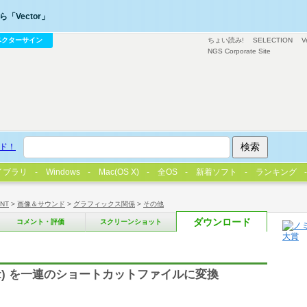
「Vector」
ベクターサイン
ちょい読み!
SELECTION
V
NGS Corporate Site
ド！
イブラリ
Windows
Mac(OS X)
全OS
新着ソフト
ランキング
/NT
>
画像＆サウンド
>
グラフィックス関係
>
その他
ダウンロード
コメント・評価
スクリーンショット
lf.lst) を一連のショートカットファイルに変換