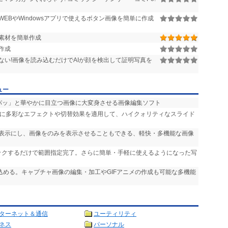
EBやWindowsアプリで使えるボタン画像を簡単に作成
素材を簡単作成
作成
ない!画像を読み込むだけでAIが顔を検出して証明写真を
ュー
「パッ」と華やかに目立つ画像に大変身させる画像編集ソフト
声に多彩なエフェクトや切替効果を適用して、ハイクォリティなスライド
非表示にし、画像をのみを表示させることもできる、軽快・多機能な画像
リックするだけで範囲指定完了。さらに簡単・手軽に使えるようになった写
り込める。キャプチャ画像の編集・加工やGIFアニメの作成も可能な多機能
ターネット＆通信
ユーティリティ
ネス
パーソナル