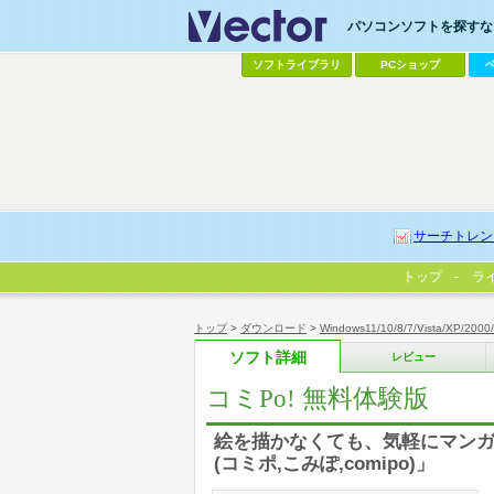
パソコンソフトを探すなら
ソフトライブラリ
PCショップ
サーチトレン
トップ
ラ
トップ
>
ダウンロード
>
Windows11/10/8/7/Vista/XP/2000
ソフト詳細
レビュー
コミPo! 無料体験版
絵を描かなくても、気軽にマンガが
(コミポ,こみぽ,comipo)」