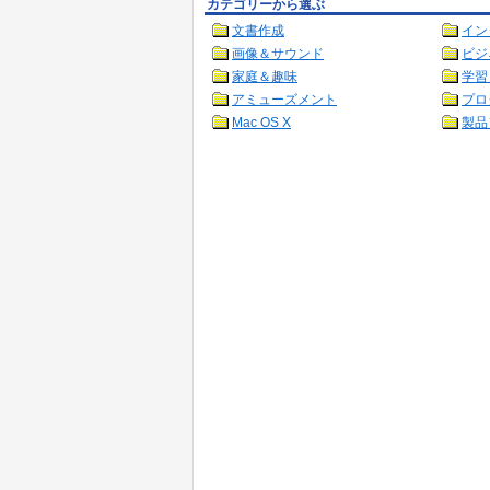
カテゴリーから選ぶ
文書作成
イン
画像＆サウンド
ビジ
家庭＆趣味
学習
アミューズメント
プロ
Mac OS X
製品