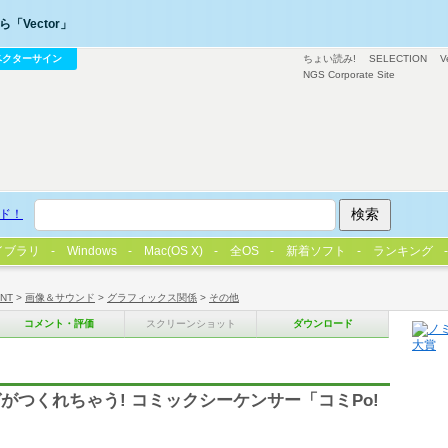
「Vector」
ベクターサイン
ちょい読み!
SELECTION
V
NGS Corporate Site
ド！
イブラリ
Windows
Mac(OS X)
全OS
新着ソフト
ランキング
/NT
>
画像＆サウンド
>
グラフィックス関係
>
その他
コメント・評価
スクリーンショット
ダウンロード
つくれちゃう! コミックシーケンサー「コミPo!