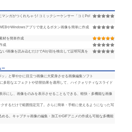
マンガがつくれちゃう! コミックシーケンサー「コミPo!
EBやWindowsアプリで使えるボタン画像を簡単に作成
素材を簡単作成
作成
ない!画像を読み込むだけでAIが顔を検出して証明写真を
ュー
「パッ」と華やかに目立つ画像に大変身させる画像編集ソフト
声に多彩なエフェクトや切替効果を適用して、ハイクォリティなスライド
非表示にし、画像をのみを表示させることもできる、軽快・多機能な画像
リックするだけで範囲指定完了。さらに簡単・手軽に使えるようになった写
り込める。キャプチャ画像の編集・加工やGIFアニメの作成も可能な多機能