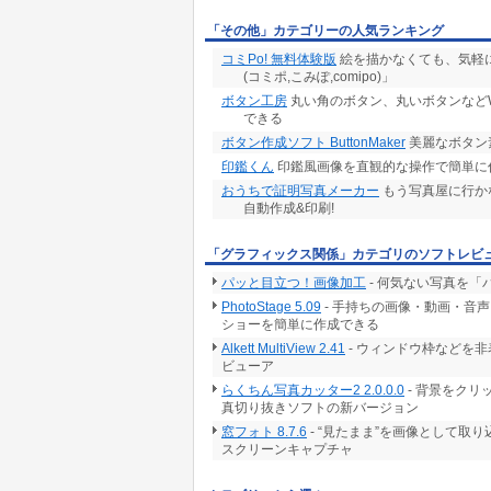
「その他」カテゴリーの人気ランキング
コミPo! 無料体験版
絵を描かなくても、気軽に
(コミポ,こみぽ,comipo)」
ボタン工房
丸い角のボタン、丸いボタンなどW
できる
ボタン作成ソフト ButtonMaker
美麗なボタン
印鑑くん
印鑑風画像を直観的な操作で簡単に
おうちで証明写真メーカー
もう写真屋に行か
自動作成&印刷!
「グラフィックス関係」カテゴリのソフトレビ
パッと目立つ！画像加工
- 何気ない写真を
PhotoStage 5.09
- 手持ちの画像・動画・音
ショーを簡単に作成できる
Alkett MultiView 2.41
- ウィンドウ枠などを
ビューア
らくちん写真カッター2 2.0.0.0
- 背景をク
真切り抜きソフトの新バージョン
窓フォト 8.7.6
- “見たまま”を画像として取
スクリーンキャプチャ