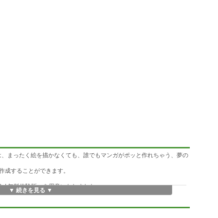
」とは、まったく絵を描かなくても、誰でもマンガがポッと作れちゃう、夢の
作成することができます。
Po! 無料体験版」を用意いたしました。
▼ 続きを見る ▼
組み立てることができるようになりました。
に歌う喜びを味わえるようになりました。
けが可能な名人芸」です。