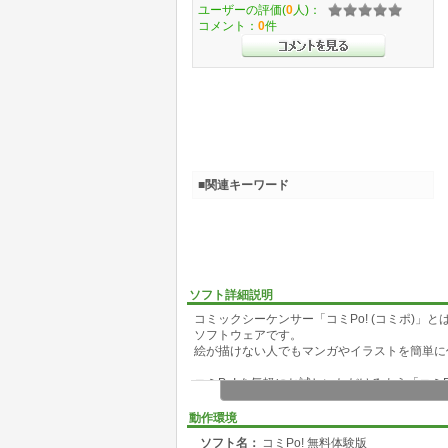
ユーザーの評価(
0
人)：
コメント：
0
件
■関連キーワード
ソフト詳細説明
コミックシーケンサー「コミPo! (コミポ)
ソフトウェアです。
絵が描けない人でもマンガやイラストを簡単に
コミPo! を気軽にお試しいただけるよう「コミ
ワープロの登場によって、誰でも活字で文章を
動作環境
カラオケの登場によって、誰でも演奏をバック
ソフト名：
コミPo! 無料体験版
でも、マンガ制作は、今でも「絵を描ける人だ