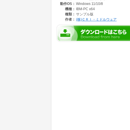
動作OS：
Windows 11/10/8
「描ける人」と「描けない人」との間には、高
その壁を取り去ることのできる「まったく絵を
機種：
IBM-PC x64
ミPo! です。
種類：
サンプル版
コミPo! の登場によって、誰でも短時間でマ
作者：
(株)ＣＲＩ・ミドルウェア
是非お試しください。
対応OS:Windows 11/10/8.1