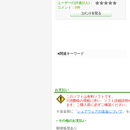
ユーザーの評価(
0
人)：
コメント：
0
件
■関連キーワード
お支払い
このソフトは有料ソフトです。
※消費税の増税に伴い、ソフト詳細説明
ます。ご購入前に必ずご確認ください。
※送金前に「
シェアウェアの送金について
」を
その他のお支払い
郵便振替あり