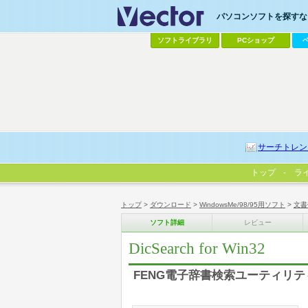
パソコンソフトを探すなら
ソフトライブラリ
PCショップ
サーチトレン
トップ
ラ
トップ
>
ダウンロード
>
WindowsMe/98/95用ソフト
>
文書
ソフト詳細
レビュー
DicSearch for Win32
FENG電子辞書検索ユーティリティ f