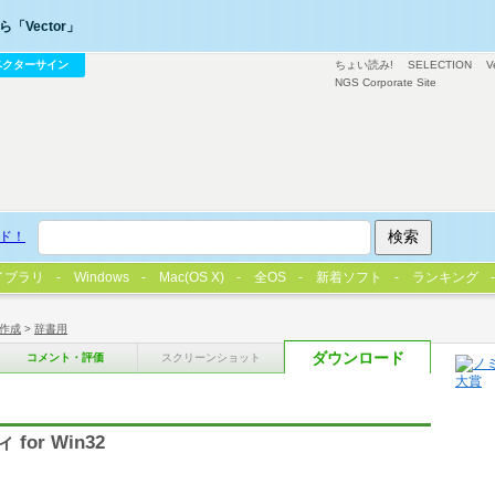
「Vector」
ベクターサイン
ちょい読み!
SELECTION
V
NGS Corporate Site
ド！
イブラリ
Windows
Mac(OS X)
全OS
新着ソフト
ランキング
作成
>
辞書用
ダウンロード
コメント・評価
スクリーンショット
or Win32