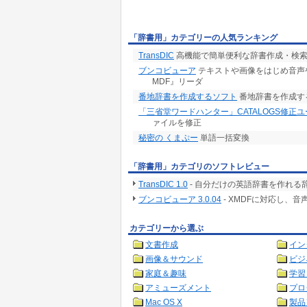
「辞書用」カテゴリーの人気ランキング
TransDIC
高機能で簡単便利な辞書作成・検
ブンコビューア
テキストや画像をはじめ音声
MDF』リーダ
番地辞書を作成するソフト
番地辞書を作成す
「三省堂ワードハンター」CATALOGS修正
ァイルを修正
秘密の くまぷー
単語一括変換
「辞書用」カテゴリのソフトレビュー
TransDIC 1.0
- 自分だけの英語辞書を作れる
ブンコビューア 3.0.04
- XMDFに対応し、
カテゴリーから選ぶ
文書作成
イン
画像＆サウンド
ビジ
家庭＆趣味
学習
アミューズメント
プロ
Mac OS X
製品