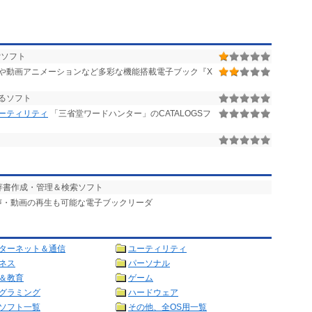
索ソフト
や動画アニメーションなど多彩な機能搭載電子ブック『X
るソフト
ユーティリティ
「三省堂ワードハンター」のCATALOGSフ
辞書作成・管理＆検索ソフト
音声・動画の再生も可能な電子ブックリーダ
ターネット＆通信
ユーティリティ
ネス
パーソナル
＆教育
ゲーム
グラミング
ハードウェア
ソフト一覧
その他、全OS用一覧