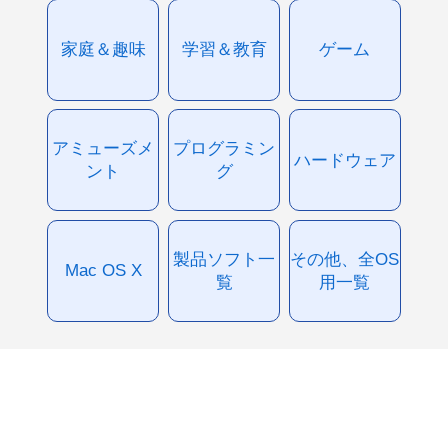
家庭＆趣味
学習＆教育
ゲーム
アミューズメ
プログラミン
ハードウェア
ント
グ
製品ソフト一
その他、全OS
Mac OS X
覧
用一覧