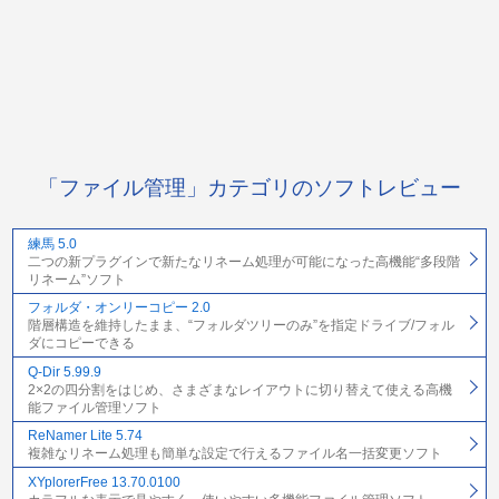
「ファイル管理」カテゴリのソフトレビュー
練馬 5.0
二つの新プラグインで新たなリネーム処理が可能になった高機能“多段階
リネーム”ソフト
フォルダ・オンリーコピー 2.0
階層構造を維持したまま、“フォルダツリーのみ”を指定ドライブ/フォル
ダにコピーできる
Q-Dir 5.99.9
2×2の四分割をはじめ、さまざまなレイアウトに切り替えて使える高機
能ファイル管理ソフト
ReNamer Lite 5.74
複雑なリネーム処理も簡単な設定で行えるファイル名一括変更ソフト
XYplorerFree 13.70.0100