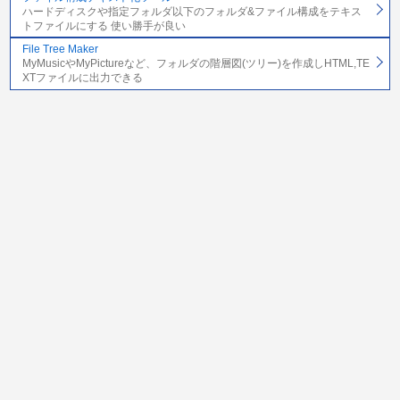
ハードディスクや指定フォルダ以下のフォルダ&ファイル構成をテキス
トファイルにする 使い勝手が良い
File Tree Maker
MyMusicやMyPictureなど、フォルダの階層図(ツリー)を作成しHTML,TE
XTファイルに出力できる