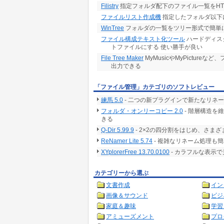
Filistry
指定フォルダ配下のファイル一覧をHT
ファイルリスト作成機
指定したフォルダ以下に
WinTree
フォルダの一覧をツリー形式で簡単
ファイル構成テキスト化ツール
ハードディス
トファイルにする 使い勝手が良い
File Tree Maker
MyMusicやMyPicture
出力できる
「ファイル管理」カテゴリのソフトレビュー
練馬 5.0
- 二つの新プラグインで新たなリネ
フォルダ・オンリーコピー 2.0
- 階層構造を
きる
Q-Dir 5.99.9
- 2×2の四分割をはじめ、さ
ReNamer Lite 5.74
- 複雑なリネーム処理も
XYplorerFree 13.70.0100
- カラフルな表示
カテゴリーから選ぶ
文書作成
イン
画像＆サウンド
ビジ
家庭＆趣味
学習
アミューズメント
プロ