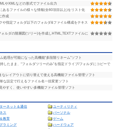
MLやXMLなどの形式でファイル出力
あるファイルの様々な情報(全80項目以上)をリスト化
に作成
クや指定フォルダ以下のフォルダ&ファイル構成をテキス
など、フォルダの階層図(ツリー)を作成しHTML,TEXTファイルに
ーム処理が可能になった高機能“多段階リネーム”ソフト
維持したまま、“フォルダツリーのみ”を指定ドライブ/フォルダにコピーで
まざまなレイアウトに切り替えて使える高機能ファイル管理ソフト
簡単な設定で行えるファイル名一括変更ソフト
で見やすく、使いやすい多機能ファイル管理ソフト
ターネット＆通信
ユーティリティ
ネス
パーソナル
＆教育
ゲーム
グラミング
ハードウェア