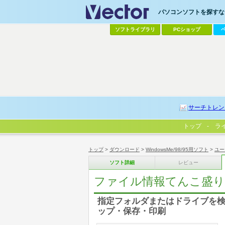
パソコンソフトを探すなら
ソフトライブラリ
PCショップ
サーチトレン
トップ
ラ
トップ
>
ダウンロード
>
WindowsMe/98/95用ソフト
>
ユー
ソフト詳細
レビュー
ファイル情報てんこ盛り
指定フォルダまたはドライブを検
ップ・保存・印刷