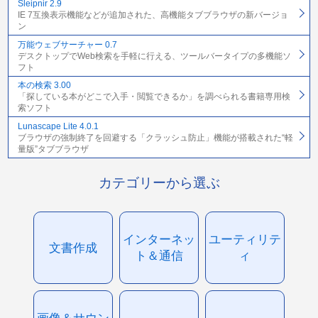
Sleipnir 2.9
IE 7互換表示機能などが追加された、高機能タブブラウザの新バージョ
ン
万能ウェブサーチャー 0.7
デスクトップでWeb検索を手軽に行える、ツールバータイプの多機能ソ
フト
本の検索 3.00
「探している本がどこで入手・閲覧できるか」を調べられる書籍専用検
索ソフト
Lunascape Lite 4.0.1
ブラウザの強制終了を回避する「クラッシュ防止」機能が搭載された“軽
量版”タブブラウザ
カテゴリーから選ぶ
インターネッ
ユーティリテ
文書作成
ト＆通信
ィ
画像＆サウン