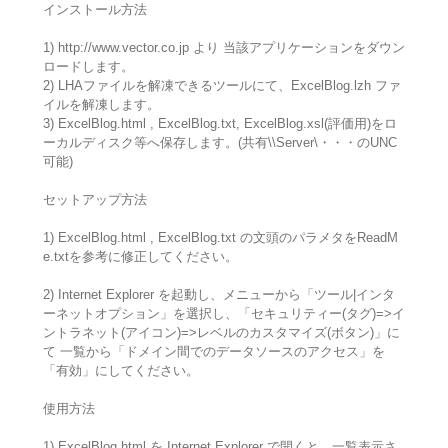
インストール方法
1) http://www.vector.co.jp より 当該アプリケーションをダウン
ロードします。
2) LHAファイルを解凍できるツールにて、ExcelBlog.lzh ファ
イルを解凍します。
3) ExcelBlog.html , ExcelBlog.txt, ExcelBlog.xsl(評価用)をロ
ーカルディスク等へ保存します。(共有\\Server\・・・のUNC
可能)
セットアップ方法
1) ExcelBlog.html , ExcelBlog.txt の文頭のパラメタをReadM
e.txtを参考に修正してください。
2) Internet Explorer を起動し、メニューから「ツール|インタ
ーネットオプション」を選択し、「セキュリティー(タグ)=>イ
ントラネット(アイコン)=>レベルのカスタマイズ(ボタン)」に
て 一覧から「ドメイン間でのデータソースのアクセス」を
「有効」にしてください。
使用方法
1) ExcelBlog.html を Internet Explorer で開くと、一覧表示さ