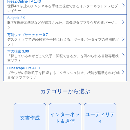
FreeZ Online TV 1.43
世界430以上のチャンネルを手軽に視聴できるインターネットテレビプ
レイヤー
Sleipnir 2.9
IE 7互換表示機能などが追加された、高機能タブブラウザの新バージョ
ン
万能ウェブサーチャー 0.7
デスクトップでWeb検索を手軽に行える、ツールバータイプの多機能ソ
フト
本の検索 3.00
「探している本がどこで入手・閲覧できるか」を調べられる書籍専用検
索ソフト
Lunascape Lite 4.0.1
ブラウザの強制終了を回避する「クラッシュ防止」機能が搭載された“軽
量版”タブブラウザ
カテゴリーから選ぶ
インターネッ
ユーティリテ
文書作成
ト＆通信
ィ