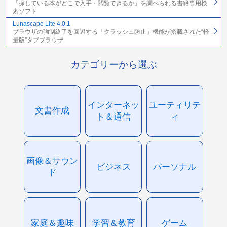
「探している本がどこで入手・閲覧できるか」を調べられる書籍専用検
索ソフト
Lunascape Lite 4.0.1
ブラウザの強制終了を回避する「クラッシュ防止」機能が搭載された“軽
量版”タブブラウザ
カテゴリーから選ぶ
インターネッ
ユーティリテ
文書作成
ト＆通信
ィ
画像＆サウン
ビジネス
パーソナル
ド
家庭＆趣味
学習＆教育
ゲーム