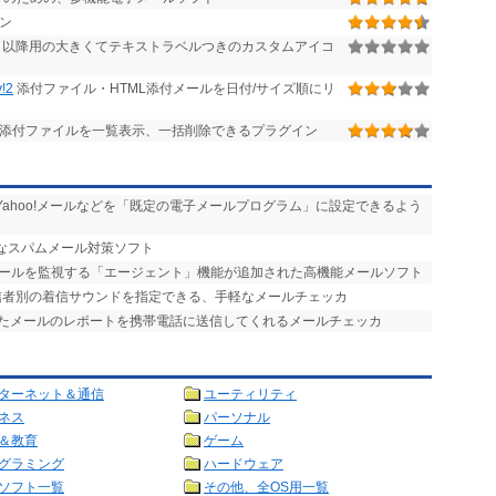
イン
r.2.05 以降用の大きくてテキストラベルつきのカスタムアイコ
!2
添付ファイル・HTML添付メールを日付/サイズ順にリ
の添付ファイルを一覧表示、一括削除できるプラグイン
ilやYahoo!メールなどを「既定の電子メールプログラム」に設定できるよう
力なスパムメール対策ソフト
メールを監視する「エージェント」機能が追加された高機能メールソフト
送信者別の着信サウンドを指定できる、手軽なメールチェッカ
したメールのレポートを携帯電話に送信してくれるメールチェッカ
ターネット＆通信
ユーティリティ
ネス
パーソナル
＆教育
ゲーム
グラミング
ハードウェア
ソフト一覧
その他、全OS用一覧