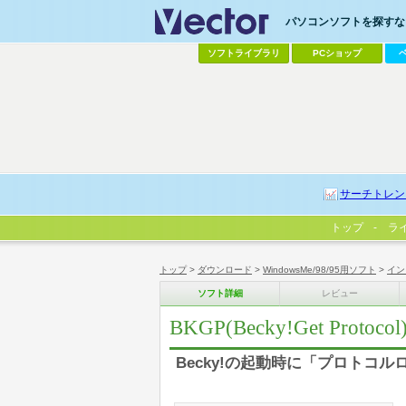
パソコンソフトを探すなら
ソフトライブラリ
PCショップ
サーチトレン
トップ
ラ
トップ
>
ダウンロード
>
WindowsMe/98/95用ソフト
>
イン
ソフト詳細
レビュー
BKGP(Becky!Get Protocol
Becky!の起動時に「プロトコ