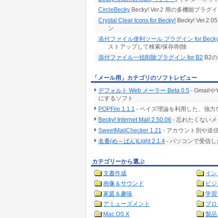
CircleBecky
Becky! Ver.2 用の多機能プラグ
Crystal Clear Icons for Becky!
Becky! Ve
ン
添付ファイル便利ツール プラグイン for Becky
ストアップして検索/保存/削除
添付ファイル一括削除プラグイン for B2
B2
「メール用」カテゴリのソフトレビュー
デフォルト Web メーラー Beta 0.5
- Gma
にするソフト
POPFile 1.1.1
- ベイズ理論を利用した、強
Becky! Internet Mail 2.50.06
- 忘れたくない
SweetMailChecker 1.21
- アカウント別や
名番(め～ばん)Light 2.1.4
- パソコンで受信
カテゴリーから選ぶ
文書作成
イン
画像＆サウンド
ビジ
家庭＆趣味
学習
アミューズメント
プロ
Mac OS X
製品