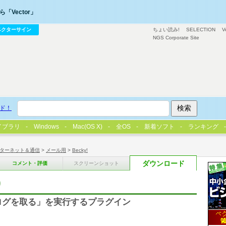
「Vector」
ベクターサイン
ちょい読み!
SELECTION
V
NGS Corporate Site
ド！
イブラリ
Windows
Mac(OS X)
全OS
新着ソフト
ランキング
ターネット＆通信
>
メール用
>
Becky!
ダウンロード
コメント・評価
スクリーンショット
)
ルログを取る」を実行するプラグイン