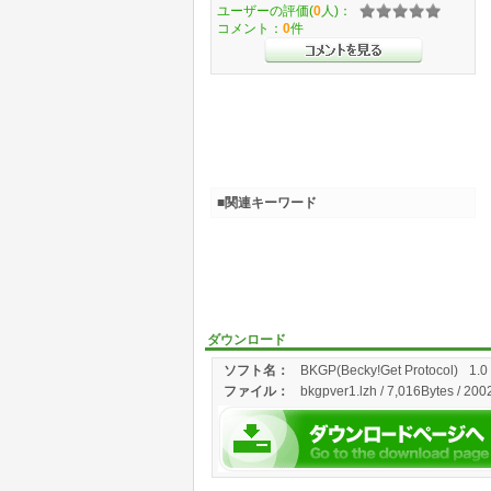
ユーザーの評価(
0
人)：
コメント：
0
件
■関連キーワード
ダウンロード
ソフト名：
BKGP(Becky!Get Protocol)
1.0
ファイル：
bkgpver1.lzh / 7,016Bytes / 200