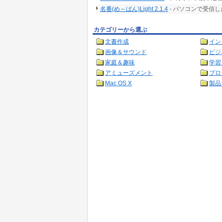
名番(め～ばん)Light 2.1.4
- パソコンで受信
カテゴリーから選ぶ
文書作成
イン
画像＆サウンド
ビジ
家庭＆趣味
学習
アミューズメント
プロ
Mac OS X
製品