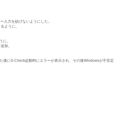
のキー入力を妨げないようにした。
きるように。
うに。
を追加。
後にG Check起動時にエラーが表示され、その後Windowsが不安定