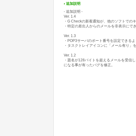
追加説明
- 追加説明 -
Ver. 1.4
・G Checkの新着通知が、他のソフトで
・特定の差出人からのメールを非表示にで
Ver. 1.3
・POP3サーバのポート番号を設定できるよ
・タスクトレイアイコンに「メール有り」
Ver. 1.2
・題名が128バイトを超えるメールを受信した
になる事が有ったバグを修正。