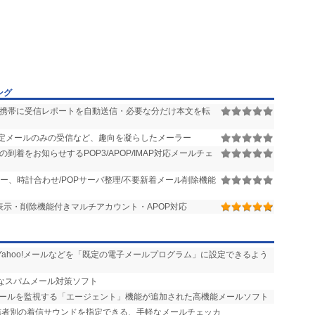
ング
 携帯に受信レポートを自動送信・必要な分だけ本文を転
定メールのみの受信など、趣向を凝らしたメーラー
着をお知らせするPOP3/APOP/IMAP対応メールチェ
ー、時計合わせ/POPサーバ整理/不要新着メール削除機能
表示・削除機能付きマルチアカウント・APOP対応
ilやYahoo!メールなどを「既定の電子メールプログラム」に設定できるよう
力なスパムメール対策ソフト
メールを監視する「エージェント」機能が追加された高機能メールソフト
送信者別の着信サウンドを指定できる、手軽なメールチェッカ