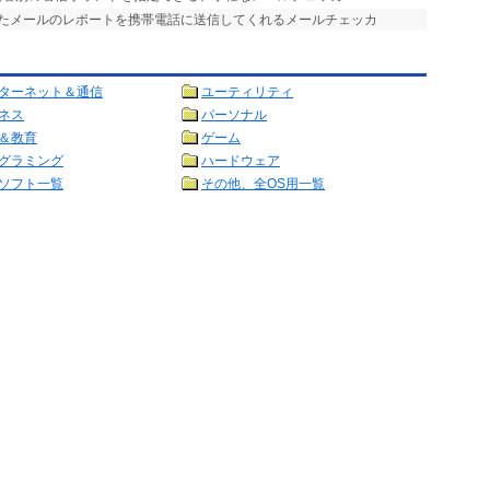
したメールのレポートを携帯電話に送信してくれるメールチェッカ
ターネット＆通信
ユーティリティ
ネス
パーソナル
＆教育
ゲーム
グラミング
ハードウェア
ソフト一覧
その他、全OS用一覧