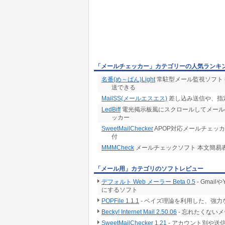
「メールチェッカー」カテゴリーの人気ランキ
名番(め～ばん)Light
常駐型メール監視ソフト
送できる
MailSS(メールエスエス)
差し込み送信や、指
LedBiff
電光掲示板風にスクロールしてメールの到
ッカー
SweetMailChecker
APOP対応メールチェッカ
付
MMMCheck
メールチェックソフト 本文簡易
「メール用」カテゴリのソフトレビュー
デフォルト Web メーラー Beta 0.5
- Gma
にするソフト
POPFile 1.1.1
- ベイズ理論を利用した、強
Becky! Internet Mail 2.50.06
- 忘れたくない
SweetMailChecker 1.21
- アカウント別や