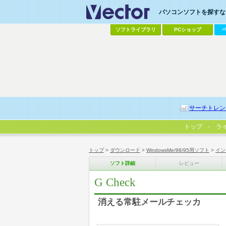
パソコンソフトを探すなら
ソフトライブラリ
PCショップ
サーチトレン
トップ
ラ
トップ
>
ダウンロード
>
WindowsMe/98/95用ソフト
>
イン
ソフト詳細
レビュー
G Check
消える常駐メールチェッカ