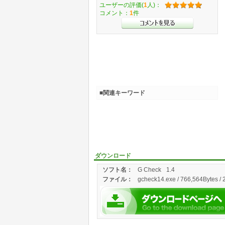
ユーザーの評価(
1
人)：
コメント：
1
件
■関連キーワード
ダウンロード
ソフト名：
G Check
1.4
ファイル：
gcheck14.exe / 766,564Bytes / 