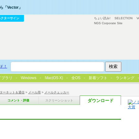
「Vector」
ベクターサイン
ちょい読み!
SELECTION
V
NGS Corporate Site
ド！
イブラリ
Windows
Mac(OS X)
全OS
新着ソフト
ランキング
ターネット＆通信
>
メール用
>
メールチェッカー
ダウンロード
コメント・評価
スクリーンショット