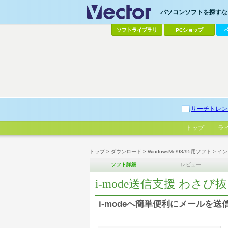
パソコンソフトを探すなら
ソフトライブラリ
PCショップ
サーチトレン
トップ
ラ
トップ
>
ダウンロード
>
WindowsMe/98/95用ソフト
>
イン
ソフト詳細
レビュー
i-mode送信支援 わさび
i-modeへ簡単便利にメールを送