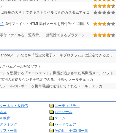
イン
r.2.05 以降用の大きくてテキストラベルつきのカスタムアイコ
!2
添付ファイル・HTML添付メールを日付/サイズ順にリ
の添付ファイルを一覧表示、一括削除できるプラグイン
ilやYahoo!メールなどを「既定の電子メールプログラム」に設定できるよう
力なスパムメール対策ソフト
メールを監視する「エージェント」機能が追加された高機能メールソフト
送信者別の着信サウンドを指定できる、手軽なメールチェッカ
したメールのレポートを携帯電話に送信してくれるメールチェッカ
ターネット＆通信
ユーティリティ
ネス
パーソナル
＆教育
ゲーム
グラミング
ハードウェア
ソフト一覧
その他、全OS用一覧