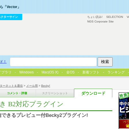
「Vector」
ベクターサイン
ちょい読み!
SELECTION
V
NGS Corporate Site
ド！
イブラリ
Windows
Mac(OS X)
全OS
新着ソフト
ランキング
ターネット＆通信
>
メール用
>
Becky!
ダウンロード
コメント・評価
スクリーンショット
抜き B2対応プラグイン
信できるプレビュー付Becky2プラグイン!