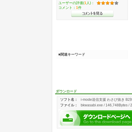
ユーザーの評価(
1
人)：
コメント：
1
件
■関連キーワード
ダウンロード
ソフト名：
i-mode送信支援 わさび抜き B
ファイル：
bkwasabi.exe / 146,748Bytes / 