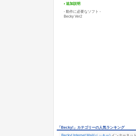
追加説明
- 動作に必要なソフト -
Becky Ver2
「Becky!」カテゴリーの人気ランキング
Becky! Internet Mail(ベッキー)
インターネッ