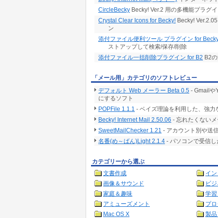
CircleBecky
Becky! Ver.2 用の多機能プラグ
Crystal Clear Icons for Becky!
Becky! Ve
ン
添付ファイル便利ツール プラグイン for Becky
ストアップして検索/保存/削除
添付ファイル一括削除プラグイン for B2
B2
「メール用」カテゴリのソフトレビュー
デフォルト Web メーラー Beta 0.5
- Gma
にするソフト
POPFile 1.1.1
- ベイズ理論を利用した、強
Becky! Internet Mail 2.50.06
- 忘れたくない
SweetMailChecker 1.21
- アカウント別や
名番(め～ばん)Light 2.1.4
- パソコンで受信
カテゴリーから選ぶ
文書作成
イン
画像＆サウンド
ビジ
家庭＆趣味
学習
アミューズメント
プロ
Mac OS X
製品