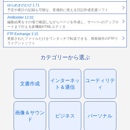
ゆらめきのひび 1.71
予定や家計の記録も可能な、直感的に使える日記作成支援ソフト
AmBuilder 12.02
編集結果をその場で確認しながらページを作成し、サーバへのアップロ
ードまで行える多機能HTMLエディタ
FTP Exchange 3.15
更新されたファイルだけをワンタッチで転送できる、簡単操作のFTPク
ライアントソフト
カテゴリーから選ぶ
インターネッ
ユーティリテ
文書作成
ト＆通信
ィ
画像＆サウン
ビジネス
パーソナル
ド