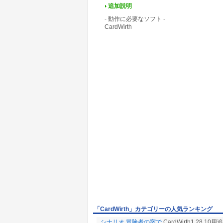
追加説明
- 動作に必要なソフト -
CardWirth
「CardWirth」カテゴリーの人気ランキング
シナリオ 冒険者の宿で
CardWirth1.28.1