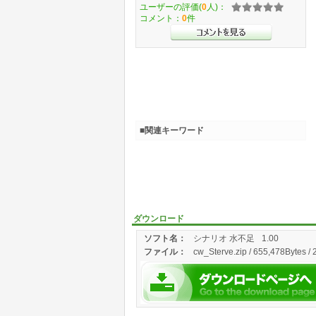
ユーザーの評価(
0
人)：
コメント：
0
件
■関連キーワード
ダウンロード
ソフト名：
シナリオ 水不足
1.00
ファイル：
cw_Sterve.zip / 655,478Bytes /