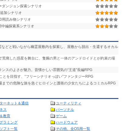
街+ダンジョン探索シナリオ
追加シナリオ
r.1.50用読み物シナリオ
.1.28用中編探索系シナリオ
悪霊などと戦いながら幽霊屋敷内を探索し、屋敷から脱出・生還するオカル
争で荒廃した惑星を舞台に、隻腕の男と一体のアンドロイドとが約束の場
ランスのよさが魅力。昔懐かしい雰囲気の“王道”長編RPG
ことを目指す、“フリーシナリオっぽい”ファンタジーRPG
式場までの危険な旅を急ぐヒロインと護衛の少女たちによるコミカルRPG
ターネット＆通信
ユーティリティ
ネス
パーソナル
＆教育
ゲーム
グラミング
ハードウェア
ソフト一覧
その他、全OS用一覧