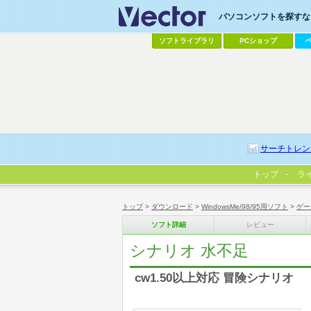
パソコンソフトを探すなら
ソフトライブラリ
PCショップ
サーチトレン
トップ
ラ
トップ
>
ダウンロード
>
WindowsMe/98/95用ソフト
>
ゲー
ソフト詳細
レビュー
シナリオ 水不足
cw1.50以上対応 冒険シナリオ