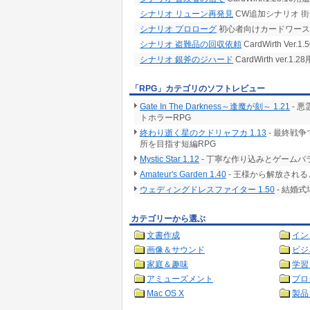
シナリオ リューン再発見
CW追加シナリオ 
シナリオ プロローグ
初心者向けカードワース
シナリオ 盗難品の回収依頼
CardWirth Ve
シナリオ 銀斧のジハード
CardWirth ver
「RPG」カテゴリのソフトレビュー
Gate In The Darkness～逢魔が刻～ 1.21
- 
トホラーRPG
終わり逝く星のクドリャフカ 1.13
- 最終戦
所を目指す短編RPG
Mystic Star 1.12
- 丁寧な作り込みとゲームバ
Amateur's Garden 1.40
- 王様から解放される
ウェディングドレスファイター 1.50
- 結婚
カテゴリーから選ぶ
文書作成
イン
画像＆サウンド
ビジ
家庭＆趣味
学習
アミューズメント
プロ
Mac OS X
製品