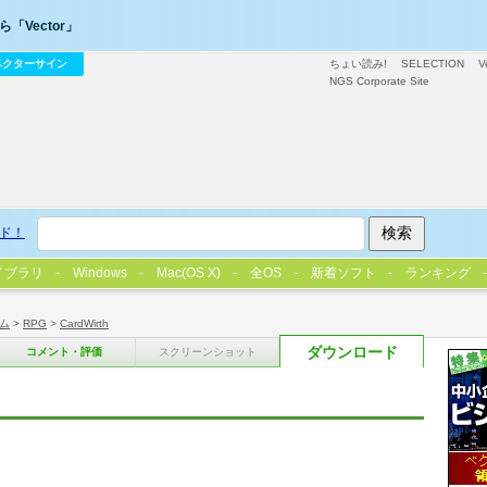
「Vector」
ベクターサイン
ちょい読み!
SELECTION
V
NGS Corporate Site
ド！
イブラリ
Windows
Mac(OS X)
全OS
新着ソフト
ランキング
ム
>
RPG
>
CardWirth
ダウンロード
コメント・評価
スクリーンショット