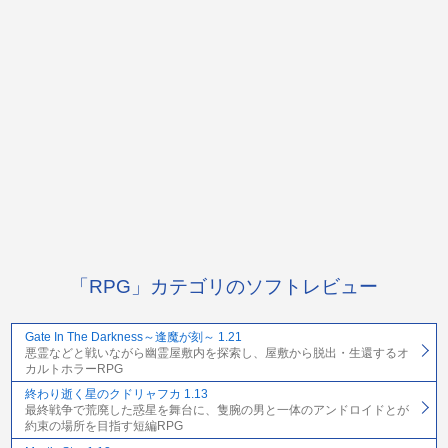
「RPG」カテゴリのソフトレビュー
Gate In The Darkness～逢魔が刻～ 1.21
悪霊などと戦いながら幽霊屋敷内を探索し、屋敷から脱出・生還するオ
カルトホラーRPG
終わり逝く星のクドリャフカ 1.13
最終戦争で荒廃した惑星を舞台に、隻腕の男と一体のアンドロイドとが
約束の場所を目指す短編RPG