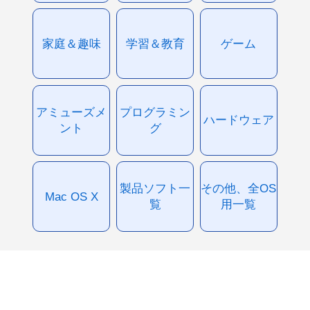
家庭＆趣味
学習＆教育
ゲーム
アミューズメ
プログラミン
ハードウェア
ント
グ
製品ソフト一
その他、全OS
Mac OS X
覧
用一覧