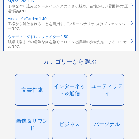
Mystic Star 1.12
丁寧な作り込みとゲームバランスのよさが魅力。昔懐かしい雰囲気の“王
道”長編RPG
Amateur's Garden 1.40
王様から解放されることを目指す、“フリーシナリオっぽい”ファンタジ
ーRPG
ウェディングドレスファイター 1.50
結婚式場までの危険な旅を急ぐヒロインと護衛の少女たちによるコミカ
ルRPG
カテゴリーから選ぶ
インターネッ
ユーティリテ
文書作成
ト＆通信
ィ
画像＆サウン
ビジネス
パーソナル
ド