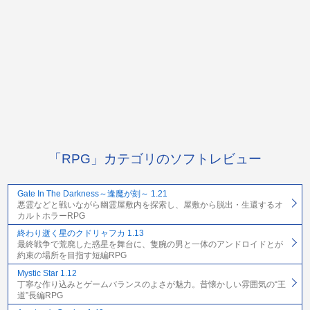
「RPG」カテゴリのソフトレビュー
Gate In The Darkness～逢魔が刻～ 1.21
悪霊などと戦いながら幽霊屋敷内を探索し、屋敷から脱出・生還するオ
カルトホラーRPG
終わり逝く星のクドリャフカ 1.13
最終戦争で荒廃した惑星を舞台に、隻腕の男と一体のアンドロイドとが
約束の場所を目指す短編RPG
Mystic Star 1.12
丁寧な作り込みとゲームバランスのよさが魅力。昔懐かしい雰囲気の“王
道”長編RPG