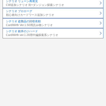
シナリオ リューン再発見
CW追加シナリオ 街+ダンジョン探索シナリオ
シナリオ プロローグ
初心者向けカードワース追加シナリオ
シナリオ 盗難品の回収依頼
CardWirth Ver.1.50用読み物シナリオ
シナリオ 銀斧のジハード
CardWirth ver.1.28用中編探索系シナリオ