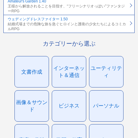
Amateur's Garden 1.40
王様から解放されることを目指す、“フリーシナリオっぽい”ファンタジ
ーRPG
ウェディングドレスファイター 1.50
結婚式場までの危険な旅を急ぐヒロインと護衛の少女たちによるコミカ
ルRPG
カテゴリーから選ぶ
インターネッ
ユーティリテ
文書作成
ト＆通信
ィ
画像＆サウン
ビジネス
パーソナル
ド