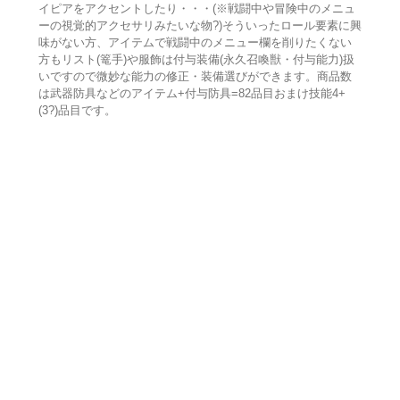
イピアをアクセントしたり・・・(※戦闘中や冒険中のメニュ
ーの視覚的アクセサリみたいな物?)そういったロール要素に興
味がない方、アイテムで戦闘中のメニュー欄を削りたくない
方もリスト(篭手)や服飾は付与装備(永久召喚獣・付与能力)扱
いですので微妙な能力の修正・装備選びができます。商品数
は武器防具などのアイテム+付与防具=82品目おまけ技能4+
(3?)品目です。