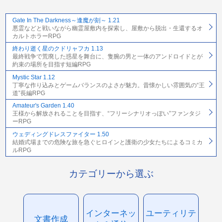
Gate In The Darkness～逢魔が刻～ 1.21
悪霊などと戦いながら幽霊屋敷内を探索し、屋敷から脱出・生還するオ
カルトホラーRPG
終わり逝く星のクドリャフカ 1.13
最終戦争で荒廃した惑星を舞台に、隻腕の男と一体のアンドロイドとが
約束の場所を目指す短編RPG
Mystic Star 1.12
丁寧な作り込みとゲームバランスのよさが魅力。昔懐かしい雰囲気の“王
道”長編RPG
Amateur's Garden 1.40
王様から解放されることを目指す、“フリーシナリオっぽい”ファンタジ
ーRPG
ウェディングドレスファイター 1.50
結婚式場までの危険な旅を急ぐヒロインと護衛の少女たちによるコミカ
ルRPG
カテゴリーから選ぶ
インターネッ
ユーティリテ
文書作成