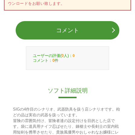
ウンロードをお願い致します。
コメント
ユーザーの評価(
人)：
0
0
コメント：
件
0
ソフト詳細説明
SIGの4作目のシナリオ、武器防具を扱う店シナリオです。殆
どの品は実在の武器を扱っています。
冒険の雰囲気付け、冒険者達の設定付けを目的とした店で
す。袋に道具用ナイフ忍ばせたり、錬槍士や長剣士の室内戦
用短剣を携帯させたり、貴族風優男やおしゃれなお嬢様にレ