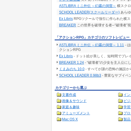
ASTLIBRA ミニ外伝 ～幻霧の洞窟～
横スクロ
SCHOOL LEADER(スクールリーダー)
あらゆ
Ex Libris
RPGツクールで強引に作られた横ス
BREAKER
この世界を破壊する者─“破壊者”
「アクションRPG」カテゴリのソフトレビュー
ASTLIBRA ミニ外伝 ～幻霧の洞窟～ 1.11
- 
クションRPG
Ex Libris
- ドット絵が美しく、短時間でプレ
BREAKER 1.24
- “破壊者”の少女を主人公に
くえみのち 10.0
- すべてが謎の恐怖の施設か
SCHOOL LEADER 0.98b3
- 豊富なサブイ
カテゴリーから選ぶ
文書作成
イン
画像＆サウンド
ビジ
家庭＆趣味
学習
アミューズメント
プロ
Mac OS X
製品