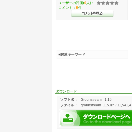
ユーザーの評価(
0
人)：
コメント：
0
件
■関連キーワード
ダウンロード
ソフト名：
Grounstream
1.15
ファイル：
grounstream_115.lzh / 11,541,4