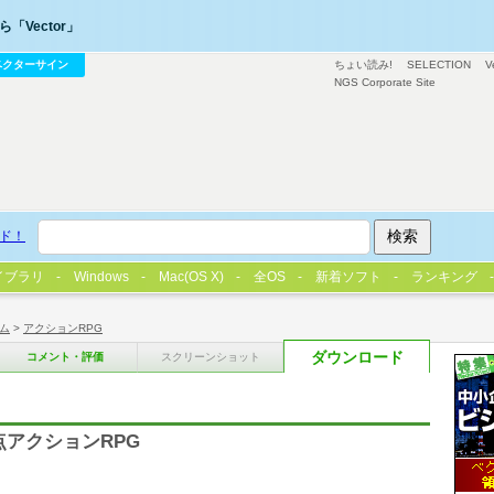
「Vector」
ベクターサイン
ちょい読み!
SELECTION
V
NGS Corporate Site
ド！
イブラリ
Windows
Mac(OS X)
全OS
新着ソフト
ランキング
ム
>
アクションRPG
ダウンロード
コメント・評価
スクリーンショット
アクションRPG