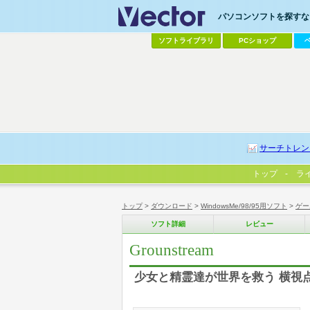
パソコンソフトを探すなら
ソフトライブラリ
PCショップ
サーチトレン
トップ
ラ
トップ
>
ダウンロード
>
WindowsMe/98/95用ソフト
>
ゲー
ソフト詳細
レビュー
Grounstream
少女と精霊達が世界を救う 横視点