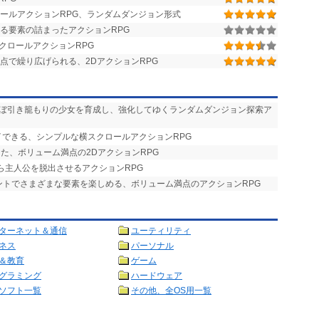
ールアクションRPG、ランダムダンジョン形式
る要素の詰まったアクションRPG
クロールアクションRPG
視点で繰り広げられる、2DアクションRPG
ほぼ引き籠もりの少女を育成し、強化してゆくランダムダンジョン探索ア
イできる、シンプルな横スクロールアクションRPG
した、ボリューム満点の2DアクションRPG
ら主人公を脱出させるアクションRPG
ベントでさまざまな要素を楽しめる、ボリューム満点のアクションRPG
ターネット＆通信
ユーティリティ
ネス
パーソナル
＆教育
ゲーム
グラミング
ハードウェア
ソフト一覧
その他、全OS用一覧