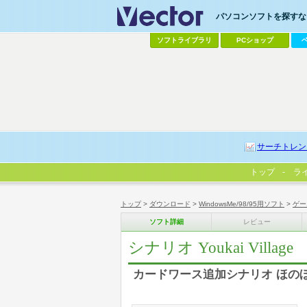
パソコンソフトを探すなら
ソフトライブラリ
PCショップ
サーチトレン
トップ
ラ
トップ
>
ダウンロード
>
WindowsMe/98/95用ソフト
>
ゲー
ソフト詳細
レビュー
シナリオ Youkai Village
カードワース追加シナリオ ほの