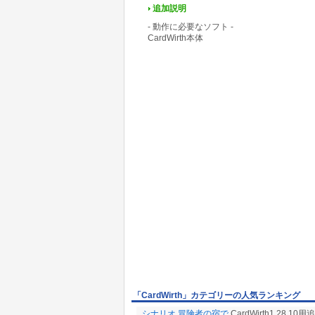
追加説明
- 動作に必要なソフト -
CardWirth本体
「CardWirth」カテゴリーの人気ランキング
シナリオ 冒険者の宿で
CardWirth1.28.1