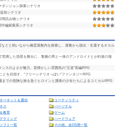
街+ダンジョン探索シナリオ
追加シナリオ
r.1.50用読み物シナリオ
.1.28用中編探索系シナリオ
悪霊などと戦いながら幽霊屋敷内を探索し、屋敷から脱出・生還するオカル
争で荒廃した惑星を舞台に、隻腕の男と一体のアンドロイドとが約束の場
ランスのよさが魅力。昔懐かしい雰囲気の“王道”長編RPG
ことを目指す、“フリーシナリオっぽい”ファンタジーRPG
式場までの危険な旅を急ぐヒロインと護衛の少女たちによるコミカルRPG
ターネット＆通信
ユーティリティ
ネス
パーソナル
＆教育
ゲーム
グラミング
ハードウェア
ソフト一覧
その他、全OS用一覧