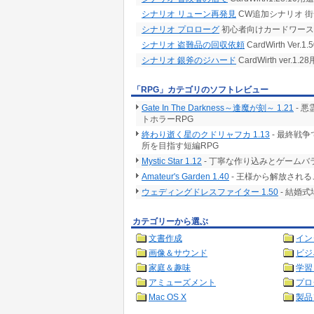
シナリオ リューン再発見
CW追加シナリオ 
シナリオ プロローグ
初心者向けカードワース
シナリオ 盗難品の回収依頼
CardWirth Ve
シナリオ 銀斧のジハード
CardWirth ver
「RPG」カテゴリのソフトレビュー
Gate In The Darkness～逢魔が刻～ 1.21
- 
トホラーRPG
終わり逝く星のクドリャフカ 1.13
- 最終戦
所を目指す短編RPG
Mystic Star 1.12
- 丁寧な作り込みとゲームバ
Amateur's Garden 1.40
- 王様から解放される
ウェディングドレスファイター 1.50
- 結婚
カテゴリーから選ぶ
文書作成
イン
画像＆サウンド
ビジ
家庭＆趣味
学習
アミューズメント
プロ
Mac OS X
製品