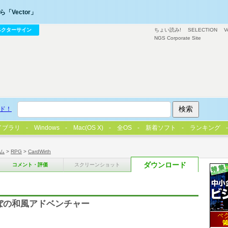
「Vector」
ベクターサイン
ちょい読み!
SELECTION
V
NGS Corporate Site
ド！
イブラリ
Windows
Mac(OS X)
全OS
新着ソフト
ランキング
ム
>
RPG
>
CardWirth
ダウンロード
コメント・評価
スクリーンショット
ぼの和風アドベンチャー