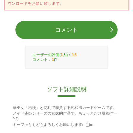
ウンロードをお願い致します。
コメント
ユーザーの評価(
人)：
1
3.5
コメント：
件
1
ソフト詳細説明
華巫女「桔梗」と花札で勝負する純和風カードゲームです。
メイド雀姫シリーズの姉妹的作品で、ちょっとだけ脱衣(*^ー
^;*)
ミーファともどもよろしくお願いしますm(_)m