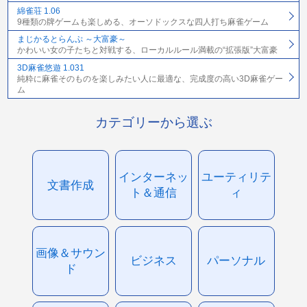
綿雀荘 1.06
9種類の牌ゲームも楽しめる、オーソドックスな四人打ち麻雀ゲーム
まじかるとらんぷ ～大富豪～
かわいい女の子たちと対戦する、ローカルルール満載の“拡張版”大富豪
3D麻雀悠遊 1.031
純粋に麻雀そのものを楽しみたい人に最適な、完成度の高い3D麻雀ゲー
ム
カテゴリーから選ぶ
インターネッ
ユーティリテ
文書作成
ト＆通信
ィ
画像＆サウン
ビジネス
パーソナル
ド