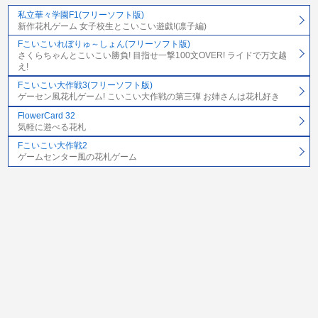
私立華々学園F1(フリーソフト版)
新作花札ゲーム 女子校生とこいこい遊戯!(凛子編)
Fこいこいれぼりゅ～しょん(フリーソフト版)
さくらちゃんとこいこい勝負! 目指せ一撃100文OVER! ライドで万文越
え!
Fこいこい大作戦3(フリーソフト版)
ゲーセン風花札ゲーム! こいこい大作戦の第三弾 お姉さんは花札好き
FlowerCard 32
気軽に遊べる花札
Fこいこい大作戦2
ゲームセンター風の花札ゲーム