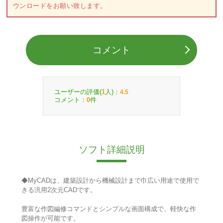
ウンロードをお願い致します。
コメント
ユーザーの評価(
人)：
1
4.5
コメント：
件
0
ソフト詳細説明
◆MyCADは、建築設計から機械設計まで巾広い用途で使用で
きる汎用2次元CADです。
豊富な作図編修コマンドとシンプルな画面構成で、軽快な作
図操作が可能です。