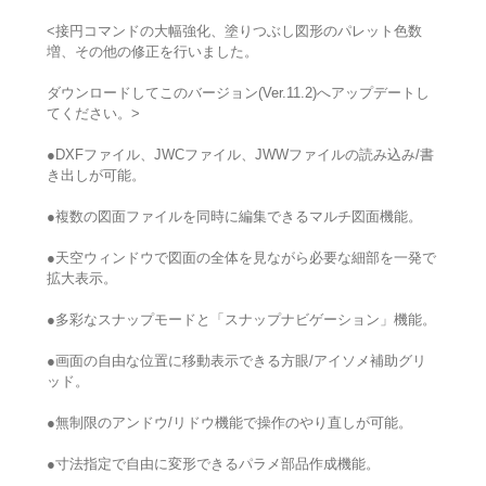
<接円コマンドの大幅強化、塗りつぶし図形のパレット色数
増、その他の修正を行いました。
ダウンロードしてこのバージョン(Ver.11.2)へアップデートし
てください。>
●DXFファイル、JWCファイル、JWWファイルの読み込み/書
き出しが可能。
●複数の図面ファイルを同時に編集できるマルチ図面機能。
●天空ウィンドウで図面の全体を見ながら必要な細部を一発で
拡大表示。
●多彩なスナップモードと「スナップナビゲーション」機能。
●画面の自由な位置に移動表示できる方眼/アイソメ補助グリ
ッド。
●無制限のアンドウ/リドウ機能で操作のやり直しが可能。
●寸法指定で自由に変形できるパラメ部品作成機能。