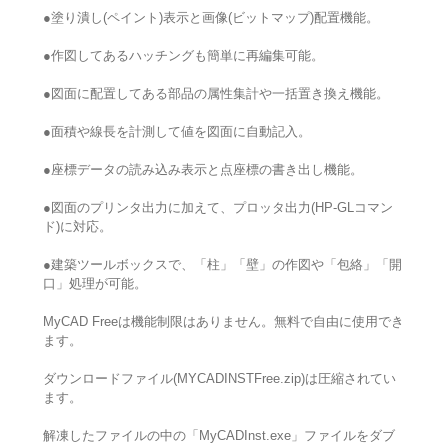
●塗り潰し(ペイント)表示と画像(ビットマップ)配置機能。
●作図してあるハッチングも簡単に再編集可能。
●図面に配置してある部品の属性集計や一括置き換え機能。
●面積や線長を計測して値を図面に自動記入。
●座標データの読み込み表示と点座標の書き出し機能。
●図面のプリンタ出力に加えて、プロッタ出力(HP-GLコマン
ド)に対応。
●建築ツールボックスで、「柱」「壁」の作図や「包絡」「開
口」処理が可能。
MyCAD Freeは機能制限はありません。無料で自由に使用でき
ます。
ダウンロードファイル(MYCADINSTFree.zip)は圧縮されてい
ます。
解凍したファイルの中の「MyCADInst.exe」ファイルをダブ