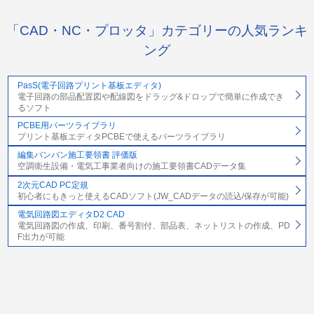
「CAD・NC・プロッタ」カテゴリーの人気ランキ
ング
PasS(電子回路プリント基板エディタ)
電子回路の部品配置図や配線図をドラッグ&ドロップで簡単に作成でき
るソフト
PCBE用パーツライブラリ
プリント基板エディタPCBEで使えるパーツライブラリ
編集バンバン施工要領書 評価版
空調衛生設備・電気工事業者向けの施工要領書CADデータ集
2次元CAD PC定規
初心者にもきっと使えるCADソフト(JW_CADデータの読込/保存が可能)
電気回路図エディタD2 CAD
電気回路図の作成、印刷、番号割付、部品表、ネットリストの作成、PD
F出力が可能