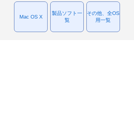
製品ソフト一
その他、全OS
Mac OS X
覧
用一覧