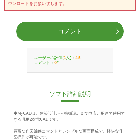
ウンロードをお願い致します。
コメント
ユーザーの評価(
人)：
1
4.5
コメント：
件
0
ソフト詳細説明
◆MyCADは、建築設計から機械設計まで巾広い用途で使用で
きる汎用2次元CADです。
豊富な作図編修コマンドとシンプルな画面構成で、軽快な作
図操作が可能です。