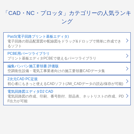
「CAD・NC・プロッタ」カテゴリーの人気ランキ
ング
PasS(電子回路プリント基板エディタ)
電子回路の部品配置図や配線図をドラッグ&ドロップで簡単に作成でき
るソフト
PCBE用パーツライブラリ
プリント基板エディタPCBEで使えるパーツライブラリ
編集バンバン施工要領書 評価版
空調衛生設備・電気工事業者向けの施工要領書CADデータ集
2次元CAD PC定規
初心者にもきっと使えるCADソフト(JW_CADデータの読込/保存が可能)
電気回路図エディタD2 CAD
電気回路図の作成、印刷、番号割付、部品表、ネットリストの作成、PD
F出力が可能