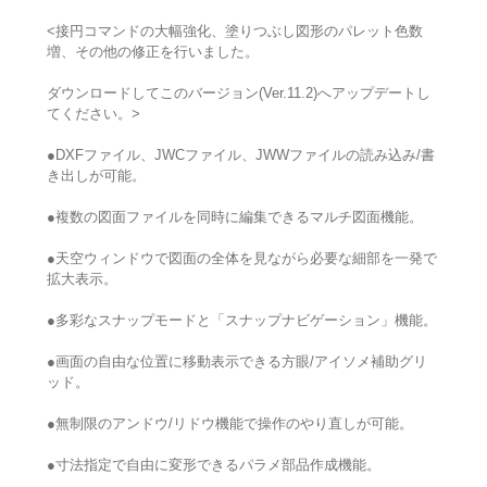
<接円コマンドの大幅強化、塗りつぶし図形のパレット色数
増、その他の修正を行いました。
ダウンロードしてこのバージョン(Ver.11.2)へアップデートし
てください。>
●DXFファイル、JWCファイル、JWWファイルの読み込み/書
き出しが可能。
●複数の図面ファイルを同時に編集できるマルチ図面機能。
●天空ウィンドウで図面の全体を見ながら必要な細部を一発で
拡大表示。
●多彩なスナップモードと「スナップナビゲーション」機能。
●画面の自由な位置に移動表示できる方眼/アイソメ補助グリ
ッド。
●無制限のアンドウ/リドウ機能で操作のやり直しが可能。
●寸法指定で自由に変形できるパラメ部品作成機能。