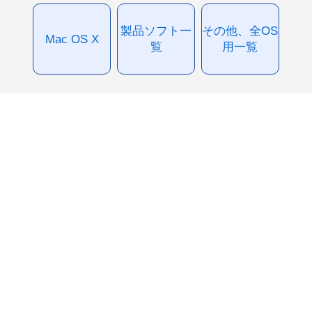
製品ソフト一
その他、全OS
Mac OS X
覧
用一覧