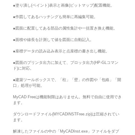
●塗り潰し(ペイント)表示と画像(ビットマップ)配置機能。
●作図してあるハッチングも簡単に再編集可能。
●図面に配置してある部品の属性集計や一括置き換え機能。
●面積や線長を計測して値を図面に自動記入。
●座標データの読み込み表示と点座標の書き出し機能。
●図面のプリンタ出力に加えて、プロッタ出力(HP-GLコマン
ド)に対応。
●建築ツールボックスで、「柱」「壁」の作図や「包絡」「開
口」処理が可能。
MyCAD Freeは機能制限はありません。無料で自由に使用でき
ます。
ダウンロードファイル(MYCADINSTFree.zip)は圧縮されてい
ます。
解凍したファイルの中の「MyCADInst.exe」ファイルをダブ