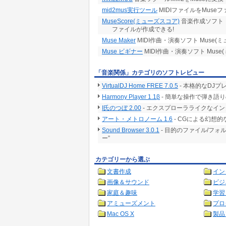
mid2mus実行ツール
MIDIファイルをMuse
MuseScore(ミューズスコア)
音楽作成ソフト「
ファイルが作成できる!
Muse Maker
MIDI作曲・演奏ソフト Muse
Muse ビギナー
MIDI作曲・演奏ソフト Mus
「音楽関係」カテゴリのソフトレビュー
VirtualDJ Home FREE 7.0.5
- 本格的なDJ
Harmony Player 1.1β
- 簡単な操作で弾き語
I氏のつぼ 2.00
- エクスプローラライクなイン
アート・メトロノーム 1.6
- CGによる幻想
Sound Browser 3.0.1
- 目的のファイル/フ
ー”
カテゴリーから選ぶ
文書作成
イン
画像＆サウンド
ビジ
家庭＆趣味
学習
アミューズメント
プロ
Mac OS X
製品