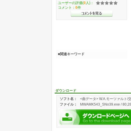
ユーザーの評価(
0
人)：
コメント：
0
件
■関連キーワード
ダウンロード
ソフト名：
<曲データ> W.A.モーツァルト
ファイル：
MWAMK543_SNo39.exe / 80,287