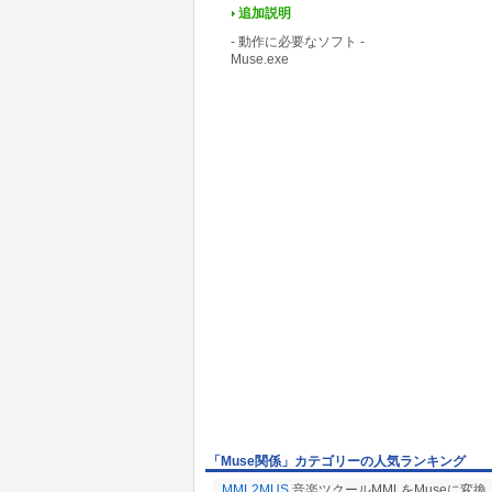
追加説明
- 動作に必要なソフト -
Muse.exe
「Muse関係」カテゴリーの人気ランキング
MML2MUS
音楽ツクールMMLをMuseに変換