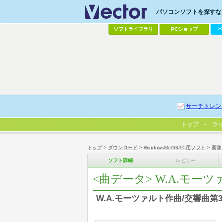
パソコンソフトを探すなら
ソフトライブラリ
PCショップ
サーチトレン
トップ
ラ
トップ
>
ダウンロード
>
WindowsMe/98/95用ソフト
>
画像
ソフト詳細
レビュー
<曲データ> W.A.モー
W.A.モーツァルト作曲/交響曲第39番