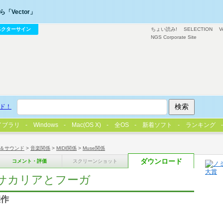
「Vector」
ベクターサイン
ちょい読み!
SELECTION
V
NGS Corporate Site
ド！
イブラリ
Windows
Mac(OS X)
全OS
新着ソフト
ランキング
＆サウンド
>
音楽関係
>
MIDI関係
>
Muse関係
ダウンロード
コメント・評価
スクリーンショット
ッサカリアとフーガ
傑作