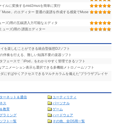
ファイルに変換するmid2musを簡単に実行
Muse」のエディター 普通の楽譜を作成する感覚でMuse
(ミューズ)用の五線譜入力可能なエディタ
e(ミューズ)用の 譜面エディター
プレイを楽しむことができる統合型仮想DJソフト
りの伴奏を行える、難しい知識不要の楽器ソフト
タフェースで「iPod」をわかりやすく管理できるソフト
的なアニメーション表示も選択できる多機能メトロノームソフト
ォルダにすばやくアクセスできるマルチカラムを備えた“ブラウザプレイヤ
ターネット＆通信
ユーティリティ
ネス
パーソナル
＆教育
ゲーム
グラミング
ハードウェア
ソフト一覧
その他、全OS用一覧