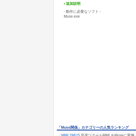
追加説明
- 動作に必要なソフト -
Muse.exe
「Muse関係」カテゴリーの人気ランキング
MML2MUS
音楽ツクールMMLをMuseに変換