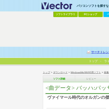
パソコンソフトを探すなら
ソフトライブラリ
PCショップ
サーチトレン
トップ
ラ
トップ
>
ダウンロード
>
WindowsMe/98/95用ソフト
>
画像
ソフト詳細
レビュー
<曲データ> バッハ:パ
ヴァイマール時代のオルガンの