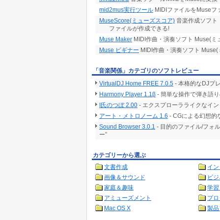
mid2mus実行ツール
MIDIファイルをMuse
MuseScore(ミューズスコア)
音楽作成ソフト「
ファイルが作成できる!
Muse Maker
MIDI作曲・演奏ソフト Muse
Muse ビギナー
MIDI作曲・演奏ソフト Mus
「音楽関係」カテゴリのソフトレビュー
VirtualDJ Home FREE 7.0.5
- 本格的なDJ
Harmony Player 1.1β
- 簡単な操作で弾き語
I氏のつぼ 2.00
- エクスプローラライクなイン
アート・メトロノーム 1.6
- CGによる幻想
Sound Browser 3.0.1
- 目的のファイル/フ
ー”
カテゴリーから選ぶ
文書作成
イン
画像＆サウンド
ビジ
家庭＆趣味
学習
アミューズメント
プロ
Mac OS X
製品