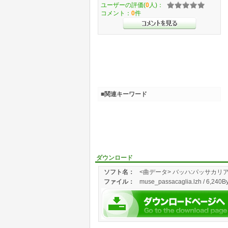
ユーザーの評価(
0
人)：
コメント：
0
件
■関連キーワード
ダウンロード
ソフト名：
<曲データ> バッハ:パッサカリ
ファイル：
muse_passacaglia.lzh / 6,240By